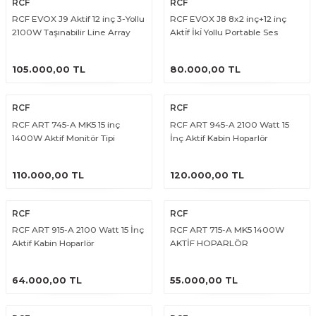
RCF
RCF
RCF EVOX J9 Aktif 12 inç 3-Yollu
RCF EVOX J8 8x2 inç+12 inç
2100W Taşınabilir Line Array
Aktı̇f İkı̇ Yollu Portable Ses
Ses Sistemi
Sistem
ÜRÜNÜ İNCELE
ÜRÜNÜ İNCELE
105.000,00 TL
80.000,00 TL
RCF
RCF
RCF ART 745-A MK5 15 inç
RCF ART 945-A 2100 Watt 15
1400W Aktif Monitör Tipi
İnç Aktif Kabin Hoparlör
Hoparlör
ÜRÜNÜ İNCELE
ÜRÜNÜ İNCELE
110.000,00 TL
120.000,00 TL
RCF
RCF
RCF ART 915-A 2100 Watt 15 İnç
RCF ART 715-A MK5 1400W
Aktif Kabin Hoparlör
AKTİF HOPARLÖR
ÜRÜNÜ İNCELE
ÜRÜNÜ İNCELE
64.000,00 TL
55.000,00 TL