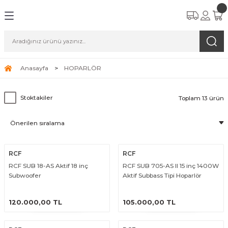
Anasayfa
HOPARLÖR
Stoktakiler
Toplam 13 ürün
RCF
RCF
RCF SUB 18-AS Aktif 18 inç
RCF SUB 705-AS II 15 inç 1400W
Subwoofer
Aktif Subbass Tipi Hoparlör
ÜRÜNÜ İNCELE
ÜRÜNÜ İNCELE
120.000,00 TL
105.000,00 TL