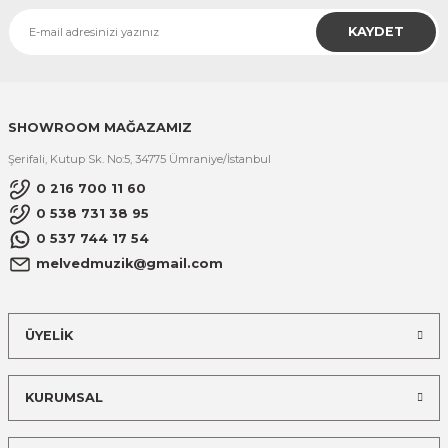
KAYDET
SHOWROOM MAĞAZAMIZ
Şerifali, Kutup Sk. No:5, 34775 Ümraniye/İstanbul
0 216 700 11 60
0 538 731 38 95
0 537 744 17 54
melvedmuzik@gmail.com
ÜYELİK
KURUMSAL