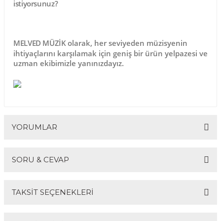
istiyorsunuz?
MELVED MÜZİK
olarak, her seviyeden müzisyenin
ihtiyaçlarını karşılamak için geniş bir ürün yelpazesi ve
uzman ekibimizle yanınızdayız.
YORUMLAR
SORU & CEVAP
Bu ürüne ilk yorumu siz yapın!
TAKSİT SEÇENEKLERİ
Yorum Yaz
Ürün hakkında henüz soru sorulmamış.