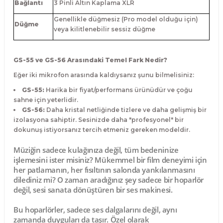
Bağlantı
3 Pinli Altın Kaplama XLR
Genellikle düğmesiz (Pro model olduğu için)
Düğme
veya kilitlenebilir sessiz düğme
GS-55 ve GS-56 Arasındaki Temel Fark Nedir?
Eğer iki mikrofon arasında kaldıysanız şunu bilmelisiniz:
GS-55:
Harika bir fiyat/performans ürünüdür ve çoğu
sahne için yeterlidir.
GS-56:
Daha kristal netliğinde tizlere ve daha gelişmiş bir
izolasyona sahiptir. Sesinizde daha "profesyonel" bir
dokunuş istiyorsanız tercih etmeniz gereken modeldir.
Müziğin sadece kulağınıza değil, tüm bedeninize
işlemesini ister misiniz? Mükemmel bir film deneyimi için
her patlamanın, her fısıltının salonda yankılanmasını
dilediniz mi? O zaman aradığınız şey sadece bir hoparlör
değil, sesi sanata dönüştüren bir ses makinesi.
Bu hoparlörler, sadece ses dalgalarını değil, aynı
zamanda duyguları da taşır. Özel olarak