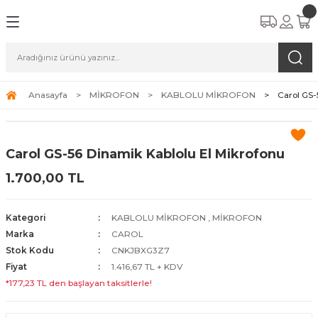
Anasayfa
MİKROFON
KABLOLU MİKROFON
Carol GS-
Carol GS-56 Dinamik Kablolu El Mikrofonu
1.700,00 TL
Kategori
KABLOLU MİKROFON
,
MİKROFON
Marka
CAROL
Stok Kodu
CNKJBXG3Z7
Fiyat
1.416,67 TL + KDV
*177,23 TL den başlayan taksitlerle!