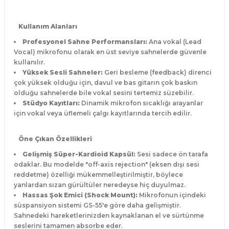
Kullanım Alanları
Profesyonel Sahne Performansları:
Ana vokal (Lead
Vocal) mikrofonu olarak en üst seviye sahnelerde güvenle
kullanılır.
Yüksek Sesli Sahneler:
Geri besleme (feedback) direnci
çok yüksek olduğu için, davul ve bas gitarın çok baskın
olduğu sahnelerde bile vokal sesini tertemiz süzebilir.
Stüdyo Kayıtları:
Dinamik mikrofon sıcaklığı arayanlar
için vokal veya üflemeli çalgı kayıtlarında tercih edilir.
Öne Çıkan Özellikleri
Gelişmiş Süper-Kardioid Kapsül:
Sesi sadece ön tarafa
odaklar. Bu modelde "off-axis rejection" (eksen dışı sesi
reddetme) özelliği mükemmelleştirilmiştir, böylece
yanlardan sızan gürültüler neredeyse hiç duyulmaz.
Hassas Şok Emici (Shock Mount):
Mikrofonun içindeki
süspansiyon sistemi GS-55'e göre daha gelişmiştir.
Sahnedeki hareketlerinizden kaynaklanan el ve sürtünme
seslerini tamamen absorbe eder.