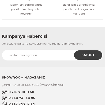
Sizler için derlediğimiz
Sizler için derlediğimiz
popüler koleksiyonları
popüler koleksiyonları
keşfedin
keşfedin
Kampanya Habercisi
Ücretsiz e-bültene kayıt olun kampanyalardan faydalanın.
KAYDET
SHOWROOM MAĞAZAMIZ
Şerifali, Kutup Sk. No:5, 34775 Ümraniye/İstanbul
0 216 700 11 60
0 538 731 38 95
0 537 744 17 54