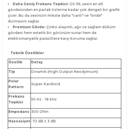
Daha Geniş Frekans Tepkisi:
GS-56, sesin en alt
gövdesinden en parlak tizlerine kadar çok dengeli bir grafik
çizer. Bu da sesinizin mikste daha "canlı" ve "önde"
durmasını sağlar.
Premium Gövde:
Çinko alaşımlı, ağır ve sağlam döküm
gövdesi hem estetik bir görünüm sunar hem de
elektromanyetik parazitlere karşı koruma sağlar.
Teknik Özellikler
Özellik
Detay
Tip
Dinamik (High-Output Neodymium)
Polar
Süper-Kardioid
Pattern
Frekans
50 Hz - 18 kHz
Tepkisi
Empedans
300 Ohm
Hassasiyet
-72 dB ± 3 dB