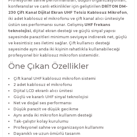
Profesyonel sahne performansları, düğün organizasyonları,
konferanslar ve canlı etkinlikler için geliştirilen
DRİTON DM-
230 Çift Kanal Dijital Ekran UHF Telsiz Kablosuz Mikrofon
,
iki adet kablosuz el mikrofonu ve çift kanal alıcı ünitesiyle
üstün ses performansı sunar. Gelişmiş
UHF frekans
teknolojisi
, dijital ekran desteği ve güçlü sinyal yapısı
sayesinde parazitleri minimum seviyeye indirerek net, güçlü
ve kesintisiz ses iletimi sağlar. Çift kullanıcı desteği
sayesinde aynı anda iki kişinin rahatlıkla kullanabileceği
profesyonel bir kablosuz mikrofon sistemidir.
Öne Çıkan Özellikler
Çift kanal UHF kablosuz mikrofon sistemi
2 adet kablosuz el mikrofonu
Dijital LCD ekranlı alıcı ünitesi
Güçlü ve kararlı UHF sinyal teknolojisi
Net ve doğal ses performansı
Düşük parazit ve düşük gecikme
Aynı anda iki mikrofon kullanım desteği
Tak-çalıştır kolay kurulumu
Profesyonel sahne ve organizasyon kullanımı
Dayanıklı ve uzun ömürlü tasarım