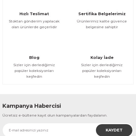
Ürün fiyatı diğer sitelerden daha pahalı.
Hızlı Teslimat
Sertifika Belgelerimiz
Bu ürüne benzer farklı alternatifler olmalı.
Stoktan gönderim yapılacak
Ürünlerimiz kalite güvence
olan ürünlerde geçerlidir
belgesine sahiptir
Gönder
Blog
Kolay İade
Sizler için derlediğimiz
Sizler için derlediğimiz
popüler koleksiyonları
popüler koleksiyonları
keşfedin
keşfedin
Kampanya Habercisi
Ücretsiz e-bültene kayıt olun kampanyalardan faydalanın.
KAYDET