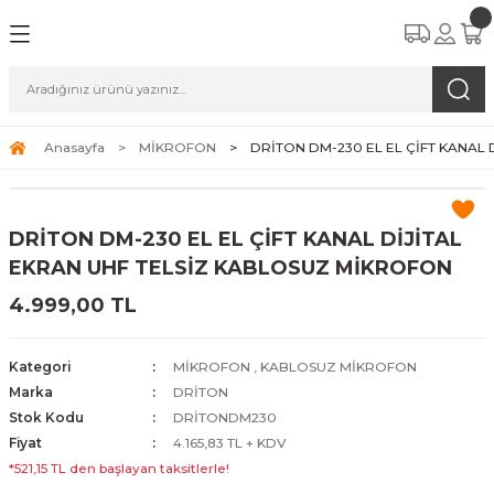
Anasayfa
MİKROFON
DRİTON DM-230 EL EL ÇİFT KANAL
DRİTON DM-230 EL EL ÇİFT KANAL DİJİTAL
EKRAN UHF TELSİZ KABLOSUZ MİKROFON
4.999,00 TL
Kategori
MİKROFON
,
KABLOSUZ MİKROFON
Marka
DRİTON
Stok Kodu
DRİTONDM230
Fiyat
4.165,83 TL + KDV
*521,15 TL den başlayan taksitlerle!