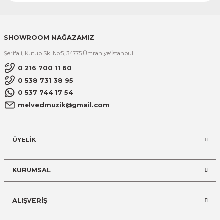
SHOWROOM MAĞAZAMIZ
Şerifali, Kutup Sk. No:5, 34775 Ümraniye/İstanbul
0 216 700 11 60
0 538 731 38 95
0 537 744 17 54
melvedmuzik@gmail.com
ÜYELİK
KURUMSAL
ALIŞVERİŞ