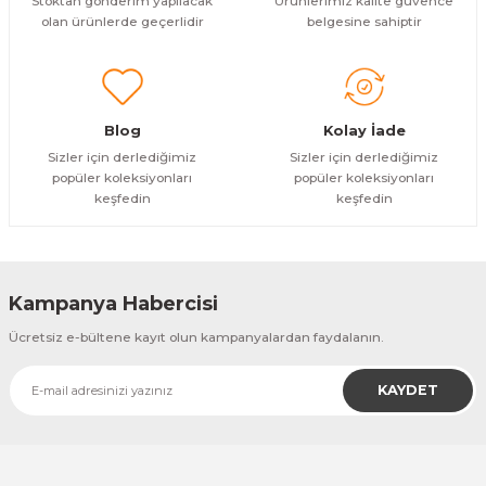
Stoktan gönderim yapılacak
Ürünlerimiz kalite güvence
olan ürünlerde geçerlidir
belgesine sahiptir
Gönder
Blog
Kolay İade
Sizler için derlediğimiz
Sizler için derlediğimiz
popüler koleksiyonları
popüler koleksiyonları
keşfedin
keşfedin
Kampanya Habercisi
Ücretsiz e-bültene kayıt olun kampanyalardan faydalanın.
KAYDET