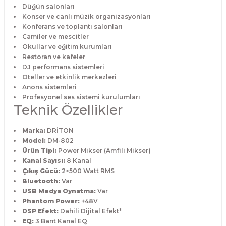
Düğün salonları
Konser ve canlı müzik organizasyonları
Konferans ve toplantı salonları
Camiler ve mescitler
Okullar ve eğitim kurumları
Restoran ve kafeler
DJ performans sistemleri
Oteller ve etkinlik merkezleri
Anons sistemleri
Profesyonel ses sistemi kurulumları
Teknik Özellikler
Marka:
DRİTON
Model:
DM-802
Ürün Tipi:
Power Mikser (Amfili Mikser)
Kanal Sayısı:
8 Kanal
Çıkış Gücü:
2×500 Watt RMS
Bluetooth:
Var
USB Medya Oynatma:
Var
Phantom Power:
+48V
DSP Efekt:
Dahili Dijital Efekt*
EQ:
3 Bant Kanal EQ