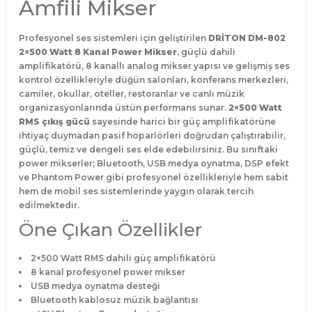
Amfili Mikser
Profesyonel ses sistemleri için geliştirilen
DRİTON DM-802
2×500 Watt 8 Kanal Power Mikser
, güçlü dahili
amplifikatörü, 8 kanallı analog mikser yapısı ve gelişmiş ses
kontrol özellikleriyle düğün salonları, konferans merkezleri,
camiler, okullar, oteller, restoranlar ve canlı müzik
organizasyonlarında üstün performans sunar.
2×500 Watt
RMS çıkış gücü
sayesinde harici bir güç amplifikatörüne
ihtiyaç duymadan pasif hoparlörleri doğrudan çalıştırabilir,
güçlü, temiz ve dengeli ses elde edebilirsiniz. Bu sınıftaki
power mikserler; Bluetooth, USB medya oynatma, DSP efekt
ve Phantom Power gibi profesyonel özellikleriyle hem sabit
hem de mobil ses sistemlerinde yaygın olarak tercih
edilmektedir.
Öne Çıkan Özellikler
2×500 Watt RMS dahili güç amplifikatörü
8 kanal profesyonel power mikser
USB medya oynatma desteği
Bluetooth kablosuz müzik bağlantısı