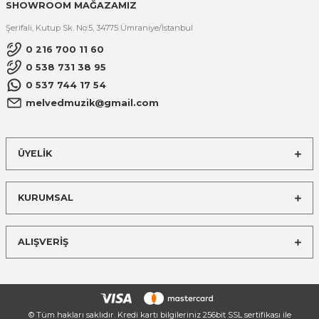
SHOWROOM MAĞAZAMIZ
Şerifali, Kutup Sk. No:5, 34775 Ümraniye/İstanbul
0 216 700 11 60
0 538 731 38 95
0 537 744 17 54
melvedmuzik@gmail.com
ÜYELİK
KURUMSAL
ALIŞVERİŞ
© Tüm hakları saklıdır. Kredi kartı bilgileriniz 256bit SSL sertifikası ile