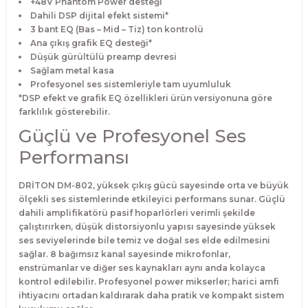
+48V Phantom Power desteği
Dahili DSP dijital efekt sistemi*
3 bant EQ (Bas – Mid – Tiz) ton kontrolü
Ana çıkış grafik EQ desteği*
Düşük gürültülü preamp devresi
Sağlam metal kasa
Profesyonel ses sistemleriyle tam uyumluluk
*DSP efekt ve grafik EQ özellikleri ürün versiyonuna göre
farklılık gösterebilir.
Güçlü ve Profesyonel Ses
Performansı
DRİTON DM-802, yüksek çıkış gücü sayesinde orta ve büyük
ölçekli ses sistemlerinde etkileyici performans sunar. Güçlü
dahili amplifikatörü pasif hoparlörleri verimli şekilde
çalıştırırken, düşük distorsiyonlu yapısı sayesinde yüksek
ses seviyelerinde bile temiz ve doğal ses elde edilmesini
sağlar. 8 bağımsız kanal sayesinde mikrofonlar,
enstrümanlar ve diğer ses kaynakları aynı anda kolayca
kontrol edilebilir. Profesyonel power mikserler; harici amfi
ihtiyacını ortadan kaldırarak daha pratik ve kompakt sistem