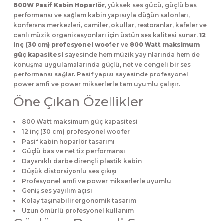
800W Pasif Kabin Hoparlör
, yüksek ses gücü, güçlü bas
performansı ve sağlam kabin yapısıyla düğün salonları,
konferans merkezleri, camiler, okullar, restoranlar, kafeler ve
canlı müzik organizasyonları için üstün ses kalitesi sunar.
12
inç (30 cm) profesyonel woofer
ve
800 Watt maksimum
güç kapasitesi
sayesinde hem müzik yayınlarında hem de
konuşma uygulamalarında güçlü, net ve dengeli bir ses
performansı sağlar. Pasif yapısı sayesinde profesyonel
power amfi ve power mikserlerle tam uyumlu çalışır.
Öne Çıkan Özellikler
800 Watt maksimum güç kapasitesi
12 inç (30 cm) profesyonel woofer
Pasif kabin hoparlör tasarımı
Güçlü bas ve net tiz performansı
Dayanıklı darbe dirençli plastik kabin
Düşük distorsiyonlu ses çıkışı
Profesyonel amfi ve power mikserlerle uyumlu
Geniş ses yayılım açısı
Kolay taşınabilir ergonomik tasarım
Uzun ömürlü profesyonel kullanım