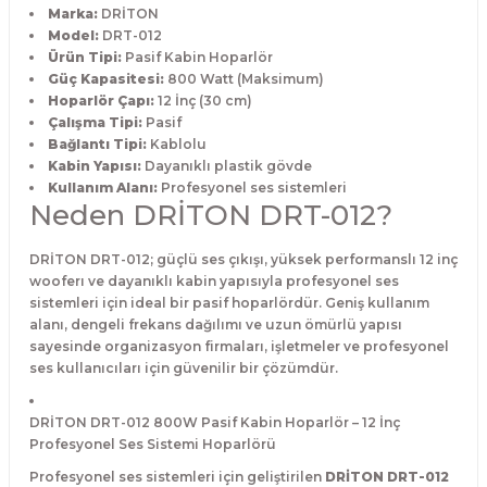
Marka:
DRİTON
Model:
DRT-012
Ürün Tipi:
Pasif Kabin Hoparlör
Güç Kapasitesi:
800 Watt (Maksimum)
Hoparlör Çapı:
12 İnç (30 cm)
Çalışma Tipi:
Pasif
Bağlantı Tipi:
Kablolu
Kabin Yapısı:
Dayanıklı plastik gövde
Kullanım Alanı:
Profesyonel ses sistemleri
Neden DRİTON DRT-012?
DRİTON DRT-012; güçlü ses çıkışı, yüksek performanslı 12 inç
wooferı ve dayanıklı kabin yapısıyla profesyonel ses
sistemleri için ideal bir pasif hoparlördür. Geniş kullanım
alanı, dengeli frekans dağılımı ve uzun ömürlü yapısı
sayesinde organizasyon firmaları, işletmeler ve profesyonel
ses kullanıcıları için güvenilir bir çözümdür.
DRİTON DRT-012 800W Pasif Kabin Hoparlör – 12 İnç
Profesyonel Ses Sistemi Hoparlörü
Profesyonel ses sistemleri için geliştirilen
DRİTON DRT-012