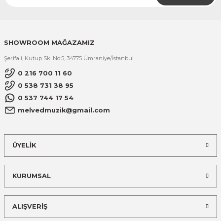
SHOWROOM MAĞAZAMIZ
Şerifali, Kutup Sk. No:5, 34775 Ümraniye/İstanbul
0 216 700 11 60
0 538 731 38 95
0 537 744 17 54
melvedmuzik@gmail.com
ÜYELİK
KURUMSAL
ALIŞVERİŞ