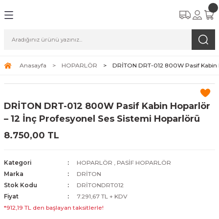
Anasayfa
HOPARLÖR
DRİTON DRT-012 800W Pasif Kabin Ho
DRİTON DRT-012 800W Pasif Kabin Hoparlör
– 12 İnç Profesyonel Ses Sistemi Hoparlörü
8.750,00 TL
Kategori
HOPARLÖR
,
PASİF HOPARLÖR
Marka
DRİTON
Stok Kodu
DRİTONDRT012
Fiyat
7.291,67 TL + KDV
*912,19 TL den başlayan taksitlerle!