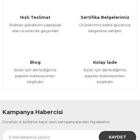
Ürün bilgilerinde hatalar bulunuyor.
Ürün fiyatı diğer sitelerden daha pahalı.
Hızlı Teslimat
Sertifika Belgelerimiz
Bu ürüne benzer farklı alternatifler olmalı.
Stoktan gönderim yapılacak
Ürünlerimiz kalite güvence
olan ürünlerde geçerlidir
belgesine sahiptir
Gönder
Blog
Kolay İade
Sizler için derlediğimiz
Sizler için derlediğimiz
popüler koleksiyonları
popüler koleksiyonları
keşfedin
keşfedin
Kampanya Habercisi
Ücretsiz e-bültene kayıt olun kampanyalardan faydalanın.
KAYDET