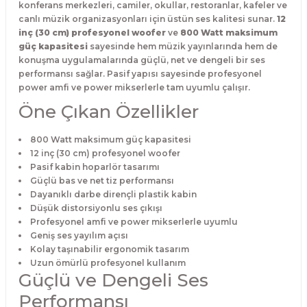
konferans merkezleri, camiler, okullar, restoranlar, kafeler ve
canlı müzik organizasyonları için üstün ses kalitesi sunar.
12
inç (30 cm) profesyonel woofer
ve
800 Watt maksimum
güç kapasitesi
sayesinde hem müzik yayınlarında hem de
konuşma uygulamalarında güçlü, net ve dengeli bir ses
performansı sağlar. Pasif yapısı sayesinde profesyonel
power amfi ve power mikserlerle tam uyumlu çalışır.
Öne Çıkan Özellikler
800 Watt maksimum güç kapasitesi
12 inç (30 cm) profesyonel woofer
Pasif kabin hoparlör tasarımı
Güçlü bas ve net tiz performansı
Dayanıklı darbe dirençli plastik kabin
Düşük distorsiyonlu ses çıkışı
Profesyonel amfi ve power mikserlerle uyumlu
Geniş ses yayılım açısı
Kolay taşınabilir ergonomik tasarım
Uzun ömürlü profesyonel kullanım
Güçlü ve Dengeli Ses
Performansı