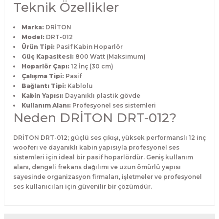
Teknik Özellikler
Marka:
DRİTON
Model:
DRT-012
Ürün Tipi:
Pasif Kabin Hoparlör
Güç Kapasitesi:
800 Watt (Maksimum)
Hoparlör Çapı:
12 İnç (30 cm)
Çalışma Tipi:
Pasif
Bağlantı Tipi:
Kablolu
Kabin Yapısı:
Dayanıklı plastik gövde
Kullanım Alanı:
Profesyonel ses sistemleri
Neden DRİTON DRT-012?
DRİTON DRT-012; güçlü ses çıkışı, yüksek performanslı 12 inç
wooferı ve dayanıklı kabin yapısıyla profesyonel ses
sistemleri için ideal bir pasif hoparlördür. Geniş kullanım
alanı, dengeli frekans dağılımı ve uzun ömürlü yapısı
sayesinde organizasyon firmaları, işletmeler ve profesyonel
ses kullanıcıları için güvenilir bir çözümdür.