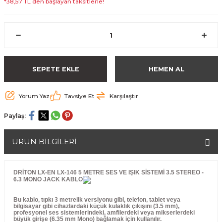
*38,57 TL den başlayan taksitlerle!
SEPETE EKLE
HEMEN AL
Yorum Yaz
Tavsiye Et
Karşılaştır
Paylaş:
ÜRÜN BİLGİLERİ
DRİTON LX-EN LX-146 5 METRE SES VE IŞIK SİSTEMİ 3.5 STEREO -
6.3 MONO JACK KABLO
Bu kablo, tıpkı 3 metrelik versiyonu gibi,
telefon, tablet veya
bilgisayar
gibi cihazlardaki küçük kulaklık çıkışını (
3.5 mm
),
profesyonel ses sistemlerindeki, amfilerdeki veya mikserlerdeki
büyük girişe (
6.35 mm
Mono) bağlamak için kullanılır.