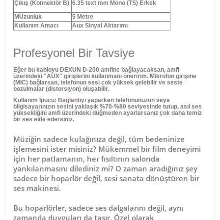
Çıkış (Konnektör B)
6.35 text mm
Mono (TS) Erkek
MUzunluk
5 Metre
Kullanım Amacı
Aux Sinyal Aktarımı
Profesyonel Bir Tavsiye
Eğer bu kabloyu
DEXUN D-200
amfine bağlayacaksan, amfi
üzerindeki
"AUX"
girişlerini kullanmanı öneririm. Mikrofon girişine
(
MIC
) bağlarsan, telefonun sesi çok yüksek gelebilir ve seste
bozulmalar (distorsiyon) oluşabilir.
Kullanım İpucu:
Bağlantıyı yaparken telefonunuzun veya
bilgisayarınızın sesini yaklaşık
%70-%80
seviyesinde tutup, asıl ses
yüksekliğini amfi üzerindeki düğmeden ayarlarsanız çok daha temiz
bir ses elde edersiniz.
Müziğin sadece kulağınıza değil, tüm bedeninize
işlemesini ister misiniz? Mükemmel bir film deneyimi
için her patlamanın, her fısıltının salonda
yankılanmasını dilediniz mi? O zaman aradığınız şey
sadece bir hoparlör değil, sesi sanata dönüştüren bir
ses makinesi.
Bu hoparlörler, sadece ses dalgalarını değil, aynı
zamanda duyguları da taşır. Özel olarak