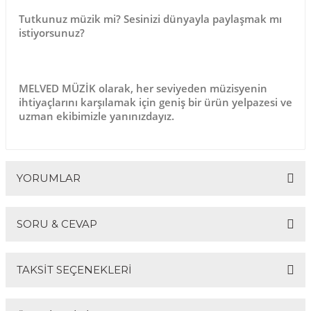
Tutkunuz müzik mi? Sesinizi dünyayla paylaşmak mı
istiyorsunuz?
MELVED MÜZİK
olarak, her seviyeden müzisyenin
ihtiyaçlarını karşılamak için geniş bir ürün yelpazesi ve
uzman ekibimizle yanınızdayız.
YORUMLAR
SORU & CEVAP
Bu ürüne ilk yorumu siz yapın!
TAKSİT SEÇENEKLERİ
Yorum Yaz
Ürün hakkında henüz soru sorulmamış.