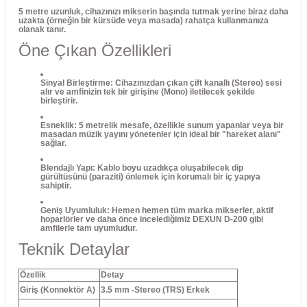
5 metre
uzunluk, cihazınızı mikserin başında tutmak yerine biraz daha
uzakta (örneğin bir kürsüde veya masada) rahatça kullanmanıza
olanak tanır.
Öne Çıkan Özellikleri
Sinyal Birleştirme:
Cihazınızdan çıkan çift kanallı (Stereo) sesi
alır ve amfinizin tek bir girişine (Mono) iletilecek şekilde
birleştirir.
Esneklik:
5 metrelik mesafe, özellikle sunum yapanlar veya bir
masadan müzik yayını yönetenler için ideal bir "hareket alanı"
sağlar.
Blendajlı Yapı:
Kablo boyu uzadıkça oluşabilecek dip
gürültüsünü (paraziti) önlemek için korumalı bir iç yapıya
sahiptir.
Geniş Uyumluluk:
Hemen hemen tüm marka mikserler, aktif
hoparlörler ve daha önce incelediğimiz
DEXUN D-200
gibi
amfilerle tam uyumludur.
Teknik Detaylar
Özellik
Detay
Giriş (Konnektör A)
3.5 mm
-Stereo (TRS) Erkek