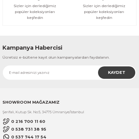
Sizler için derlediğimiz
Sizler için derlediğimiz
popüler koleksiyonları
popüler koleksiyonları
keşfedin
keşfedin
Kampanya Habercisi
Ücretsiz e-bültene kayıt olun kampanyalardan faydalanın.
KAYDET
SHOWROOM MAĞAZAMIZ
Şerifali, Kutup Sk. No:5, 34775 Ümraniye/İstanbul
0 216 700 11 60
0 538 731 38 95
0 537 744 17 54