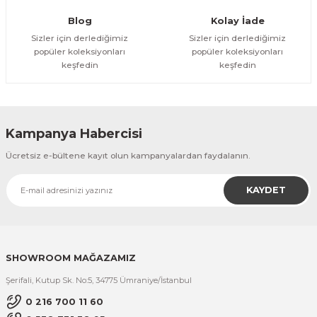
Gönder
Blog
Kolay İade
Sizler için derlediğimiz
Sizler için derlediğimiz
popüler koleksiyonları
popüler koleksiyonları
keşfedin
keşfedin
Kampanya Habercisi
Ücretsiz e-bültene kayıt olun kampanyalardan faydalanın.
KAYDET
SHOWROOM MAĞAZAMIZ
Şerifali, Kutup Sk. No:5, 34775 Ümraniye/İstanbul
0 216 700 11 60