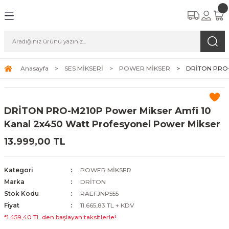
Anasayfa
SES MİKSERİ
POWER MİKSER
DRİTON PRO-M
DRİTON PRO-M210P Power Mikser Amfi 10
Kanal 2x450 Watt Profesyonel Power Mikser
13.999,00 TL
Kategori
POWER MİKSER
Marka
DRİTON
Stok Kodu
RAEFJNP555
Fiyat
11.665,83 TL + KDV
*1.459,40 TL den başlayan taksitlerle!