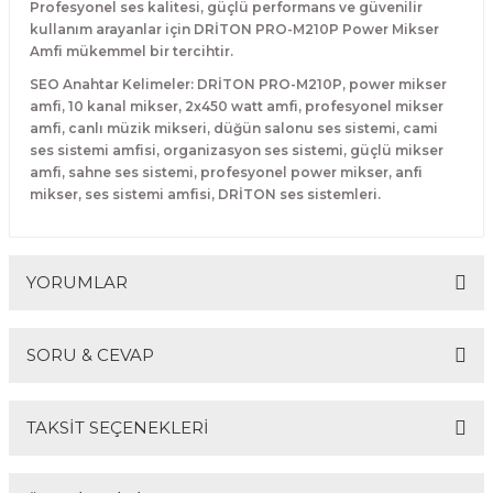
Profesyonel ses kalitesi, güçlü performans ve güvenilir
kullanım arayanlar için DRİTON PRO-M210P Power Mikser
Amfi mükemmel bir tercihtir.
SEO Anahtar Kelimeler: DRİTON PRO-M210P, power mikser
amfi, 10 kanal mikser, 2x450 watt amfi, profesyonel mikser
amfi, canlı müzik mikseri, düğün salonu ses sistemi, cami
ses sistemi amfisi, organizasyon ses sistemi, güçlü mikser
amfi, sahne ses sistemi, profesyonel power mikser, anfi
mikser, ses sistemi amfisi, DRİTON ses sistemleri.
YORUMLAR
SORU & CEVAP
Bu ürüne ilk yorumu siz yapın!
TAKSİT SEÇENEKLERİ
Yorum Yaz
Ürün hakkında henüz soru sorulmamış.