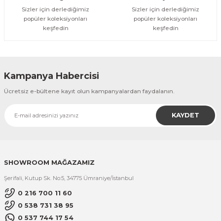
Sizler için derlediğimiz
Sizler için derlediğimiz
popüler koleksiyonları
popüler koleksiyonları
keşfedin
keşfedin
Kampanya Habercisi
Ücretsiz e-bültene kayıt olun kampanyalardan faydalanın.
KAYDET
SHOWROOM MAĞAZAMIZ
Şerifali, Kutup Sk. No:5, 34775 Ümraniye/İstanbul
0 216 700 11 60
0 538 731 38 95
0 537 744 17 54