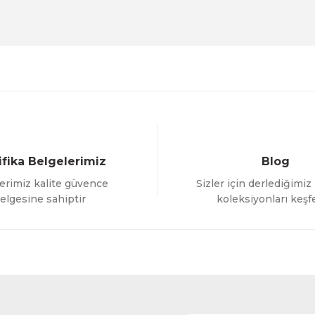
Deneyimini Paylaş
Yorum Yaz
Soru Sor
ifika Belgelerimiz
Blog
erimiz kalite güvence
Sizler için derlediğimiz
Gönder
elgesine sahiptir
koleksiyonları keşf