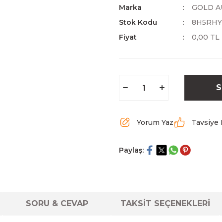
Marka
GOLD A
Stok Kodu
8H5RH
Fiyat
0,00 TL
S
Yorum Yaz
Tavsiye 
Paylaş:
SORU & CEVAP
TAKSİT SEÇENEKLERİ