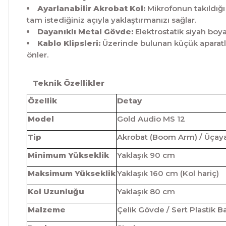
Ayarlanabilir Akrobat Kol:
Mikrofonun takıldığı
tam istediğiniz açıyla yaklaştırmanızı sağlar.
Dayanıklı Metal Gövde:
Elektrostatik siyah boy
Kablo Klipsleri:
Üzerinde bulunan küçük aparatlar
önler.
Teknik Özellikler
Özellik
Detay
Model
Gold Audio MS 12
Tip
Akrobat (Boom Arm) / Üçay
Minimum Yükseklik
Yaklaşık 90 cm
Maksimum Yükseklik
Yaklaşık 160 cm (Kol hariç)
Kol Uzunluğu
Yaklaşık 80 cm
Malzeme
Çelik Gövde / Sert Plastik Ba