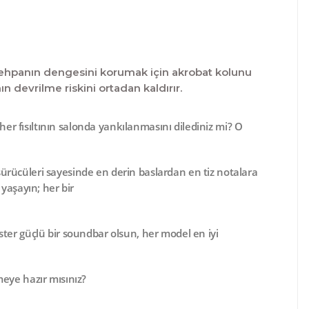
 sehpanın dengesini korumak için akrobat kolunu
 devrilme riskini ortadan kaldırır.
er fısıltının salonda yankılanmasını dilediniz mi? O
ürücüleri
sayesinde en derin baslardan en tiz notalara
 yaşayın; her bir
ster güçlü bir soundbar olsun, her model en iyi
meye hazır mısınız?