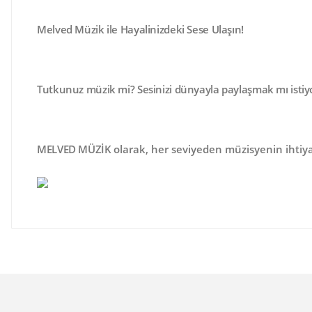
Melved Müzik ile Hayalinizdeki Sese Ulaşın!
Tutkunuz müzik mi? Sesinizi dünyayla paylaşmak mı isti
MELVED MÜZİK
olarak, her seviyeden müzisyenin ihtiya
Bu ürünün fiyat bilgisi, resim, ürün açıklamalarında ve 
Görüş ve önerileriniz için teşekkür ederiz.