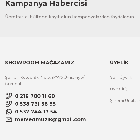
Kampanya Habercisi
Ücretsiz e-bültene kayıt olun kampanyalardan faydalanın.
SHOWROOM MAĞAZAMIZ
ÜYELİK
Şerifali, Kutup Sk. No:5, 34775 Ümraniye/
Yeni Üyelik
İstanbul
Üye Girişi
0 216 700 11 60
Şifremi Unutt
0 538 731 38 95
0 537 744 17 54
melvedmuzik@gmail.com