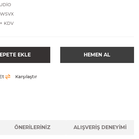
UDİO
YWSVX
 + KDV
EPETE EKLE
HEMEN AL
Et
Karşılaştır
ÖNERİLERİNİZ
ALIŞVERİŞ DENEYİMİ