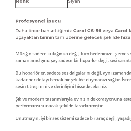
Renk
Siyah
Profesyonel İpucu
Daha önce bahsettiğimiz
Carol GS-56
veya
Carol 
üçayaktan birinin tam üzerine gelecek şekilde hizala
Müziğin sadece kulağınıza değil, tüm bedeninize işlemesin
zaman aradığınız şey sadece bir hoparlör değil, sesi sana
Bu hoparlörler, sadece ses dalgalarını değil, aynı zamanda
kadar her detayı berrak bir şekilde duymanızı sağlar. İster
sesin
titreşimini
ve
derinliğini
hissedeceksiniz.
Şık ve modern tasarımlarıyla evinizin dekorasyonuna esteti
performansı sunacak şekilde tasarlanmıştır.
Unutmayın, iyi bir ses sistemi sadece bir araç değil, yaşa