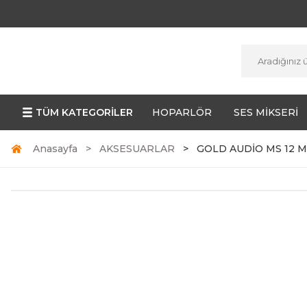
TÜM KATEGORİLER
HOPARLÖR
SES MİKSERİ
Anasayfa
AKSESUARLAR
GOLD AUDİO MS 12 Mi