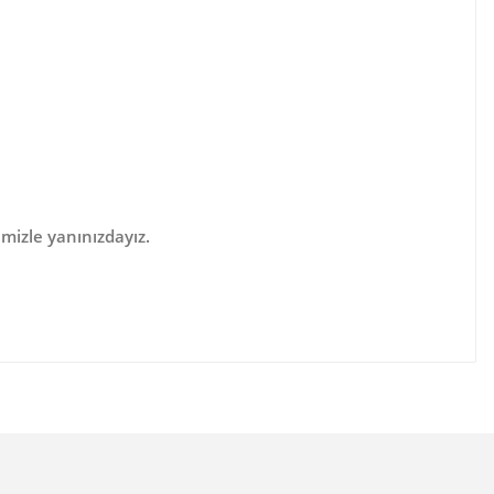
mizle yanınızdayız.
lanarak tarafımıza iletebilirsiniz.