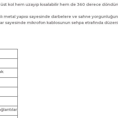
 üst kol hem uzayıp kısalabilir hem de 360 derece döndür
alı metal yapısı sayesinde darbelere ve sahne yorgunluğuna 
 sayesinde mikrofon kablosunun sehpa etrafında düzenli du
ak
ğlantılar