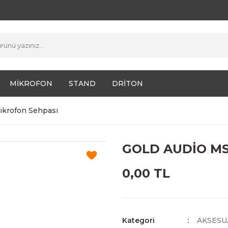
MİKROFON
STAND
DRİTON
krofon Sehpası
GOLD AUDİO MS 
0,00 TL
Kategori
AKSESU