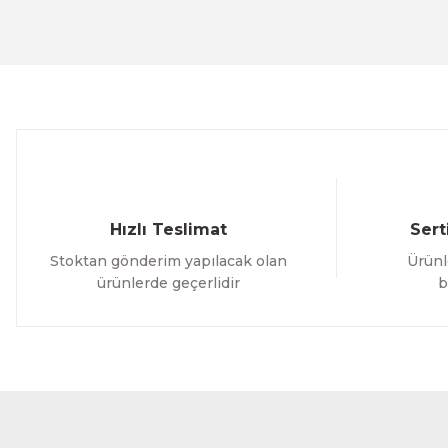
Ürün resmi kalitesiz, bozuk veya görüntülenemiyor.
Ürün açıklamasında eksik bilgiler bulunuyor.
Ürün bilgilerinde hatalar bulunuyor.
Ürün fiyatı diğer sitelerden daha pahalı.
Bu ürüne benzer farklı alternatifler olmalı.
Hızlı Teslimat
Sert
Stoktan gönderim yapılacak olan
Ürünl
ürünlerde geçerlidir
b