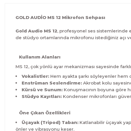
GOLD AUDİO MS 12 Mikrofon Sehpası
Gold Audio MS 12
, profesyonel ses sistemlerinde e
de stüdyo ortamlarında mikrofonu istediğiniz açı ve
Kullanım Alanları
MS 12, çok yönlü ayar mekanizması sayesinde farklı
Vokalistler:
Hem ayakta şarkı söyleyenler hem de
Enstrüman Seslendirme:
Akrobat kolu sayesinde
Kürsü ve Sunum:
Konuşmacının boyuna göre hızl
Stüdyo Kayıtları:
Kondenser mikrofonları güvenl
Öne Çıkan Özellikleri
Üçayak (Tripod) Taban:
Katlanabilir üçayak yap
önler ve vibrasyonu keser.