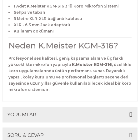
1 Adet K.Meister KGM-316 3'lü Koro Mikrofon Sistemi
Sehpa ve taban
5 Metre XLR-XLR bağlantı kablosu
XLR - 6.3 mm Jack adaptörü
Kullanım dokümanı
Neden K.Meister KGM-316?
Profesyonel ses kalitesi, geniş kapsama alanı ve üç farklı
yükseklikte mikrofon yapısıyla
K.Meister KGM-316
, özellikle
koro uygulamalarında üstün performans sunar. Dayanıklı
yapısı, kolay kurulumu ve profesyonel bağlantı seçenekleri
sayesinde uzun yıllar güvenle kullanılabilecek ideal bir koro
mikrofon sistemidir.
YORUMLAR
SORU & CEVAP