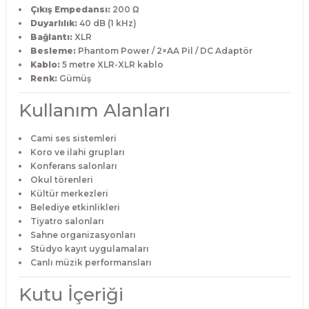
Çıkış Empedansı:
200 Ω
Duyarlılık:
40 dB (1 kHz)
Bağlantı:
XLR
Besleme:
Phantom Power / 2×AA Pil / DC Adaptör
Kablo:
5 metre XLR-XLR kablo
Renk:
Gümüş
Kullanım Alanları
Cami ses sistemleri
Koro ve ilahi grupları
Konferans salonları
Okul törenleri
Kültür merkezleri
Belediye etkinlikleri
Tiyatro salonları
Sahne organizasyonları
Stüdyo kayıt uygulamaları
Canlı müzik performansları
Kutu İçeriği