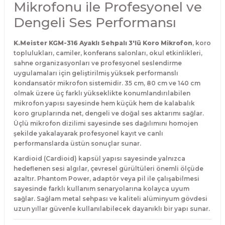
Mikrofonu ile Profesyonel ve
Dengeli Ses Performansı
K.Meister KGM-316 Ayaklı Sehpalı 3'lü Koro Mikrofon
, koro
toplulukları, camiler, konferans salonları, okul etkinlikleri,
sahne organizasyonları ve profesyonel seslendirme
uygulamaları için geliştirilmiş yüksek performanslı
kondansatör mikrofon sistemidir. 35 cm, 80 cm ve 140 cm
olmak üzere üç farklı yükseklikte konumlandırılabilen
mikrofon yapısı sayesinde hem küçük hem de kalabalık
koro gruplarında net, dengeli ve doğal ses aktarımı sağlar.
Üçlü mikrofon dizilimi sayesinde ses dağılımını homojen
şekilde yakalayarak profesyonel kayıt ve canlı
performanslarda üstün sonuçlar sunar.
Kardioid (Cardioid) kapsül yapısı sayesinde yalnızca
hedeflenen sesi algılar, çevresel gürültüleri önemli ölçüde
azaltır. Phantom Power, adaptör veya pil ile çalışabilmesi
sayesinde farklı kullanım senaryolarına kolayca uyum
sağlar. Sağlam metal sehpası ve kaliteli alüminyum gövdesi
uzun yıllar güvenle kullanılabilecek dayanıklı bir yapı sunar.