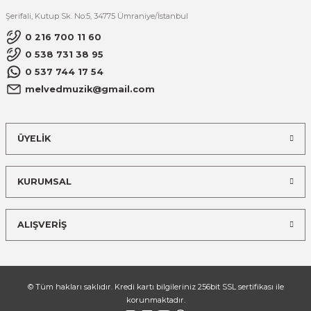
Şerifali, Kutup Sk. No:5, 34775 Ümraniye/İstanbul
0 216 700 11 60
0 538 731 38 95
0 537 744 17 54
melvedmuzik@gmail.com
ÜYELİK
KURUMSAL
ALIŞVERİŞ
© Tüm hakları saklıdır. Kredi kartı bilgileriniz 256bit SSL sertifikası ile
korunmaktadır.