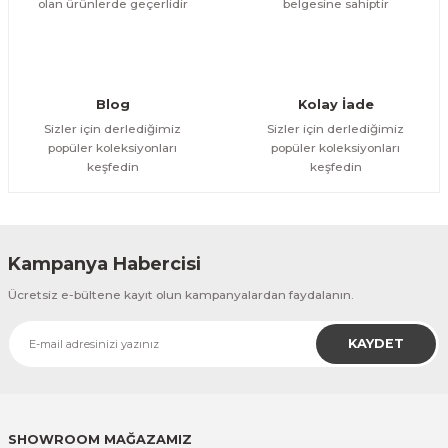
olan ürünlerde geçerlidir
belgesine sahiptir
Gönder
Blog
Kolay İade
Sizler için derlediğimiz
Sizler için derlediğimiz
popüler koleksiyonları
popüler koleksiyonları
keşfedin
keşfedin
Kampanya Habercisi
Ücretsiz e-bültene kayıt olun kampanyalardan faydalanın.
KAYDET
SHOWROOM MAĞAZAMIZ