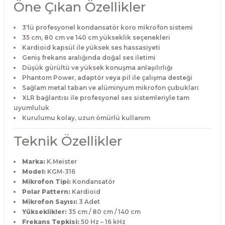
Öne Çıkan Özellikler
3'lü profesyonel kondansatör koro mikrofon sistemi
35 cm, 80 cm ve 140 cm yükseklik seçenekleri
Kardioid kapsül ile yüksek ses hassasiyeti
Geniş frekans aralığında doğal ses iletimi
Düşük gürültü ve yüksek konuşma anlaşılırlığı
Phantom Power, adaptör veya pil ile çalışma desteği
Sağlam metal taban ve alüminyum mikrofon çubukları
XLR bağlantısı ile profesyonel ses sistemleriyle tam
uyumluluk
Kurulumu kolay, uzun ömürlü kullanım
Teknik Özellikler
Marka:
K.Meister
Model:
KGM-316
Mikrofon Tipi:
Kondansatör
Polar Pattern:
Kardioid
Mikrofon Sayısı:
3 Adet
Yükseklikler:
35 cm / 80 cm / 140 cm
Frekans Tepkisi:
50 Hz – 16 kHz