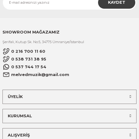
KAYDET
SHOWROOM MAĞAZAMIZ
Şerifali, Kutup Sk. No:5, 34775 Ümraniye/İstanbul
0 216 700 11 60
0 538 731 38 95
0 537 744 17 54
melvedmuzik@gmail.com
ÜYELİK
KURUMSAL
ALIŞVERİŞ