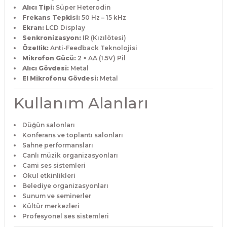
Alıcı Tipi:
Süper Heterodin
Frekans Tepkisi:
50 Hz – 15 kHz
Ekran:
LCD Display
Senkronizasyon:
IR (Kızılötesi)
Özellik:
Anti-Feedback Teknolojisi
Mikrofon Gücü:
2 × AA (1.5V) Pil
Alıcı Gövdesi:
Metal
El Mikrofonu Gövdesi:
Metal
Kullanım Alanları
Düğün salonları
Konferans ve toplantı salonları
Sahne performansları
Canlı müzik organizasyonları
Cami ses sistemleri
Okul etkinlikleri
Belediye organizasyonları
Sunum ve seminerler
Kültür merkezleri
Profesyonel ses sistemleri