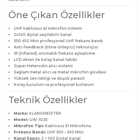
Öne Çıkan Özellikler
UHF kablosuz el mikrofon sistemi
2x100 dijital seçilebilir kanal
550-610 MHz profesyonel UHF frekans bandı
Anti-Feedback (ötme önleyici) teknolojisi
IR (Infrared) otomatik frekans eşleştirme
LCD ekran ile kolay kanal takibi
Süper Heterodin alıcı sistemi
Sağlam metal alıcı ve metal mikrofon gövdesi
Yüksek ses netliği ve düşük parazit
Kolay kurulum ve profesyonel kullanım
Teknik Özellikler
Marka:
KLANGMEİSTER
Model:
UW-102E
Mikrofon Tipi:
Kablosuz El Mikrofonu
Frekans Bandı:
UHF 550 – 610 MHz
Kanal Sayısı:
2 × 100 Dijital Kanal