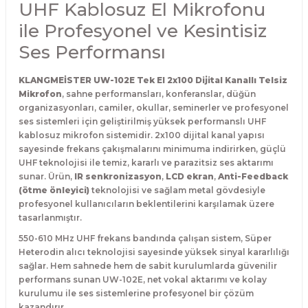
UHF Kablosuz El Mikrofonu
ile Profesyonel ve Kesintisiz
Ses Performansı
KLANGMEİSTER UW-102E Tek El 2x100 Dijital Kanallı Telsiz
Mikrofon
, sahne performansları, konferanslar, düğün
organizasyonları, camiler, okullar, seminerler ve profesyonel
ses sistemleri için geliştirilmiş yüksek performanslı UHF
kablosuz mikrofon sistemidir. 2x100 dijital kanal yapısı
sayesinde frekans çakışmalarını minimuma indirirken, güçlü
UHF teknolojisi ile temiz, kararlı ve parazitsiz ses aktarımı
sunar. Ürün,
IR senkronizasyon
,
LCD ekran
,
Anti-Feedback
(ötme önleyici)
teknolojisi ve sağlam metal gövdesiyle
profesyonel kullanıcıların beklentilerini karşılamak üzere
tasarlanmıştır.
550-610 MHz UHF frekans bandında çalışan sistem, Süper
Heterodin alıcı teknolojisi sayesinde yüksek sinyal kararlılığı
sağlar. Hem sahnede hem de sabit kurulumlarda güvenilir
performans sunan UW-102E, net vokal aktarımı ve kolay
kurulumu ile ses sistemlerine profesyonel bir çözüm
kazandırır.