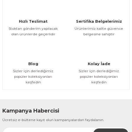
Deneyimini Paylaş
Ürün bilgilerinde hatalar bulunuyor.
Ürün fiyatı diğer sitelerden daha pahalı.
Hızlı Teslimat
Sertifika Belgelerimiz
Bu ürüne benzer farklı alternatifler olmalı.
Stoktan gönderim yapılacak
Ürünlerimiz kalite güvence
olan ürünlerde geçerlidir
belgesine sahiptir
Gönder
Blog
Kolay İade
Sizler için derlediğimiz
Sizler için derlediğimiz
popüler koleksiyonları
popüler koleksiyonları
keşfedin
keşfedin
Kampanya Habercisi
Ücretsiz e-bültene kayıt olun kampanyalardan faydalanın.