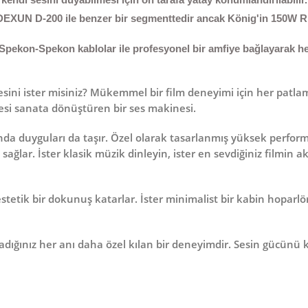
DEXUN D-200
ile benzer bir segmenttedir ancak König'in 150W R
 Spekon-Spekon
kablolar ile profesyonel bir amfiye bağlayarak h
sini ister misiniz? Mükemmel bir film deneyimi için her patlama
sesi sanata dönüştüren bir ses makinesi.
nda duyguları da taşır. Özel olarak tasarlanmış
yüksek perform
ağlar. İster klasik müzik dinleyin, ister en sevdiğiniz filmin a
etik bir dokunuş katarlar. İster minimalist bir kabin hoparlör 
aşadığınız her anı daha özel kılan bir deneyimdir. Sesin gücünü