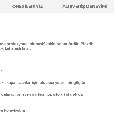
ÖNERİLERİNİZ
ALIŞVERİŞ DENEYİMİ
de profesyonel bir
pasif kabin hoparlördür.
Plastik
 kullanışlı kılar.
r.
li kapalı alanlar için oldukça yeterli bir güçtür.
ck almayı önleyen şarkıcı hoparlörü) olarak da
 kolaylaştırır.