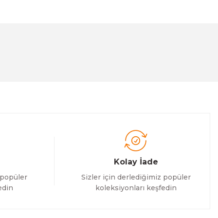
lanarak tarafımıza iletebilirsiniz.
Kolay İade
 popüler
Sizler için derlediğimiz popüler
edin
koleksiyonları keşfedin