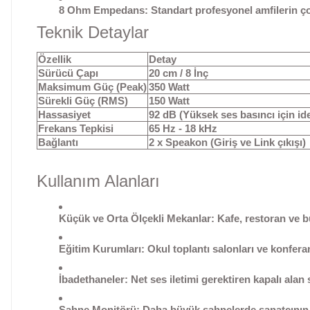
8 Ohm Empedans:
Standart profesyonel amfilerin ço
Teknik Detaylar
Özellik
Detay
Sürücü Çapı
20 cm / 8 İnç
Maksimum Güç (Peak)
350 Watt
Sürekli Güç (RMS)
150 Watt
Hassasiyet
92 dB (Yüksek ses basıncı için ide
Frekans Tepkisi
65 Hz - 18 kHz
Bağlantı
2 x Speakon (Giriş ve Link çıkışı)
Kullanım Alanları
Küçük ve Orta Ölçekli Mekanlar:
Kafe, restoran ve bu
Eğitim Kurumları:
Okul toplantı salonları ve konfer
İbadethaneler:
Net ses iletimi gerektiren kapalı alan
Sahne Monitörü:
Daha büyük sahnelerde sanatçının ke