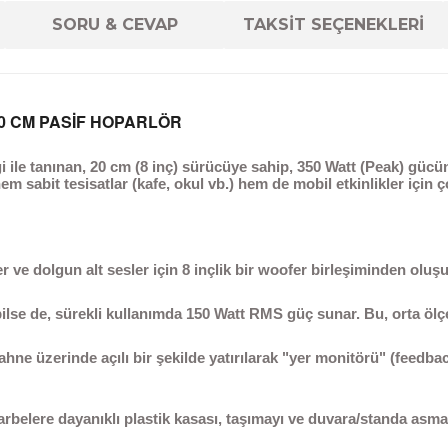
SORU & CEVAP
TAKSİT SEÇENEKLERİ
20 CM PASİF HOPARLÖR
i ile tanınan,
20 cm (8 inç)
sürücüye sahip,
350 Watt (Peak)
gücün
 sabit tesisatlar (kafe, okul vb.) hem de mobil etkinlikler için çok
r ve dolgun alt sesler için 8 inçlik bir woofer birleşiminden oluşu
lse de, sürekli kullanımda
150 Watt RMS
güç sunar. Bu, orta ölçek
hne üzerinde açılı bir şekilde yatırılarak "yer monitörü" (feedba
arbelere dayanıklı plastik kasası, taşımayı ve duvara/standa asmayı