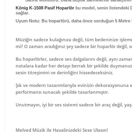
König K-1508 Pasif Hoparlör
bu model, senin listendeki
sağlar.
Uyum Notu:
Bu hoparlörü, daha önce sorduğun
5 Metre
Müziğin sadece kulağınıza değil, tüm bedeninize işleme
mi? O zaman aradığınız şey sadece bir hoparlör değil, 
Bu hoparlörler, sadece ses dalgalarını değil, aynı zama
notalara kadar her detayı berrak bir şekilde duymanızı s
sesin
titreşimini
ve
derinliğini
hissedeceksiniz.
Şık ve modern tasarımlarıyla evinizin dekorasyonuna est
performansı sunacak şekilde tasarlanmıştır.
Unutmayın, iyi bir ses sistemi sadece bir araç değil, y
Melved Müzik ile Hayalinizdeki Sese Ulaşın!