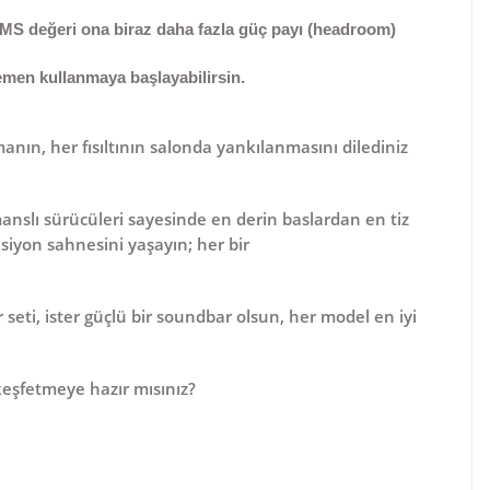
MS değeri ona biraz daha fazla güç payı (headroom)
emen kullanmaya başlayabilirsin.
nın, her fısıltının salonda yankılanmasını dilediniz
anslı sürücüleri
sayesinde en derin baslardan en tiz
ksiyon sahnesini yaşayın; her bir
seti, ister güçlü bir soundbar olsun, her model en iyi
 keşfetmeye hazır mısınız?