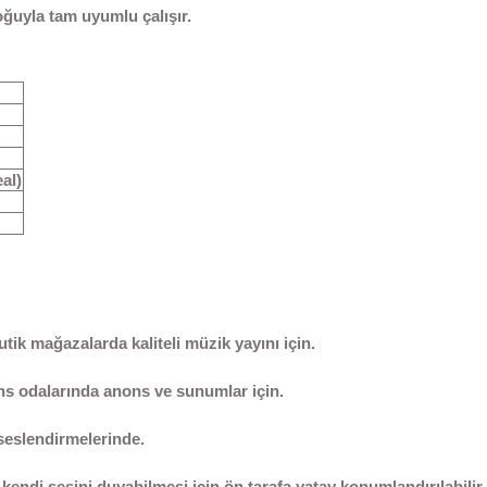
ğuyla tam uyumlu çalışır.
al)
tik mağazalarda kaliteli müzik yayını için.
ans odalarında anons ve sunumlar için.
 seslendirmelerinde.
ndi sesini duyabilmesi için ön tarafa yatay konumlandırılabilir.