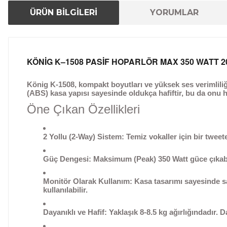
ÜRÜN BİLGİLERİ
YORUMLAR
KÖNİG K–1508 PASİF HOPARLÖR MAX 350 WATT 
König K-1508
, kompakt boyutları ve yüksek ses verimliliğ
(ABS) kasa yapısı sayesinde oldukça hafiftir, bu da onu hem
Öne Çıkan Özellikleri
2 Yollu (2-Way) Sistem:
Temiz vokaller için bir tweete
Güç Dengesi:
Maksimum (Peak) 350 Watt güce çıkabi
Monitör Olarak Kullanım:
Kasa tasarımı sayesinde sa
kullanılabilir.
Dayanıklı ve Hafif:
Yaklaşık
8-8.5 kg
ağırlığındadır. D