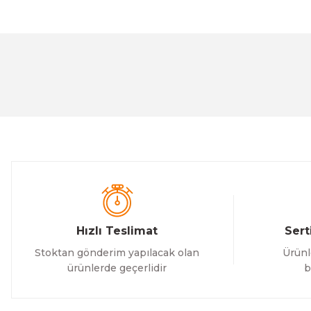
Bu ürünün fiyat bilgisi, resim, ürün açıklamalarında ve 
Görüş ve önerileriniz için teşekkür ederiz.
Ürün resmi kalitesiz, bozuk veya görüntülenemiyor.
Ürün açıklamasında eksik bilgiler bulunuyor.
Ürün bilgilerinde hatalar bulunuyor.
Ürün fiyatı diğer sitelerden daha pahalı.
Bu ürüne benzer farklı alternatifler olmalı.
Hızlı Teslimat
Sert
Stoktan gönderim yapılacak olan
Ürünl
ürünlerde geçerlidir
b