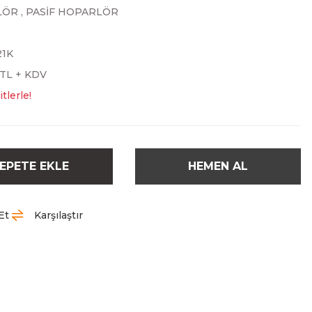
LÖR
,
PASİF HOPARLÖR
21K
 TL + KDV
tlerle!
EPETE EKLE
HEMEN AL
Et
Karşılaştır