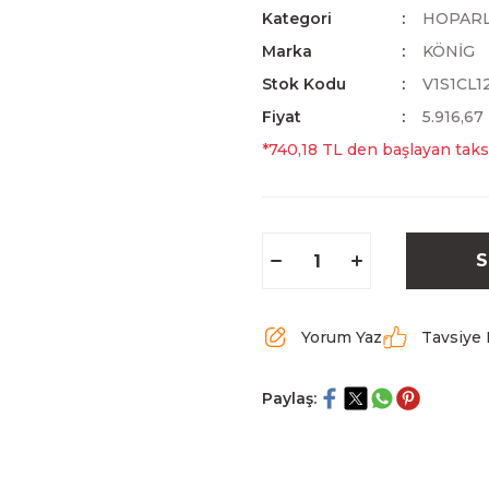
Kategori
HOPAR
Marka
KÖNİG
Stok Kodu
V1S1CL1
Fiyat
5.916,67
*740,18 TL den başlayan taksi
S
Yorum Yaz
Tavsiye 
Paylaş: