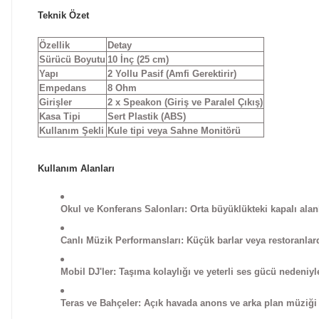
Teknik Özet
Özellik
Detay
Sürücü Boyutu
10 İnç (25 cm)
Yapı
2 Yollu Pasif (Amfi Gerektirir)
Empedans
8 Ohm
Girişler
2 x Speakon (Giriş ve Paralel Çıkış)
Kasa Tipi
Sert Plastik (ABS)
Kullanım Şekli
Kule tipi veya Sahne Monitörü
Kullanım Alanları
Okul ve Konferans Salonları:
Orta büyüklükteki kapalı alanl
Canlı Müzik Performansları:
Küçük barlar veya restoranlar
Mobil DJ'ler:
Taşıma kolaylığı ve yeterli ses gücü nedeniyle 
Teras ve Bahçeler:
Açık havada anons ve arka plan müziği 