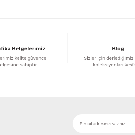
ifika Belgelerimiz
Blog
erimiz kalite güvence
Sizler için derlediğimiz
Gönder
elgesine sahiptir
koleksiyonları keşf