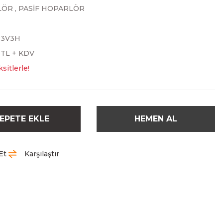
LÖR
,
PASİF HOPARLÖR
P3V3H
3 TL + KDV
sitlerle!
EPETE EKLE
HEMEN AL
Et
Karşılaştır