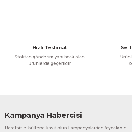
Ürün bilgilerinde hatalar bulunuyor.
Ürün fiyatı diğer sitelerden daha pahalı.
Bu ürüne benzer farklı alternatifler olmalı.
Hızlı Teslimat
Sert
Stoktan gönderim yapılacak olan
Ürünl
ürünlerde geçerlidir
b
Kampanya Habercisi
Ücretsiz e-bültene kayıt olun kampanyalardan faydalanın.