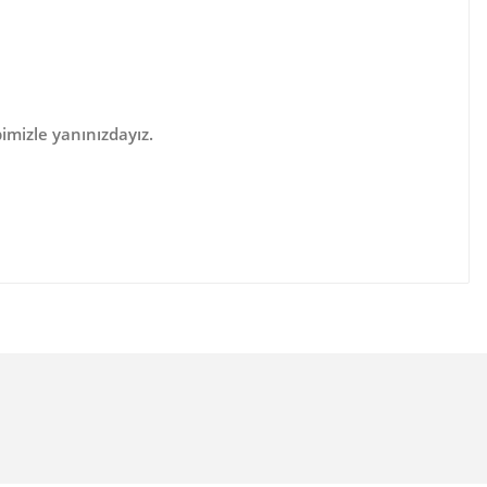
imizle yanınızdayız.
lanarak tarafımıza iletebilirsiniz.