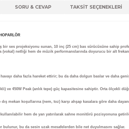
SORU & CEVAP
TAKSİT SEÇENEKLERİ
F HOPARLÖR
iş bir ses projeksiyonu sunan,
10 inç (25 cm)
bas sürücüsüne sahip prof
(vokal) netliği hem de müzik performanslarında doyurucu bir alt frekans
havayı daha fazla hareket ettirir; bu da daha dolgun baslar ve daha geniş
) ve 450W Peak (anlık tepe) güç kapasitesine sahiptir. Orta ölçekli düğün
e dış mekan koşullarına (nem, toz) karşı ahşap kasalara göre daha dayanık
ullanılabilir hem de yan yatırılarak sahne monitörü pozisyonuna getirile
ver bulunur, bu da sesin uzak mesafelerden bile net duyulmasını sağlar.