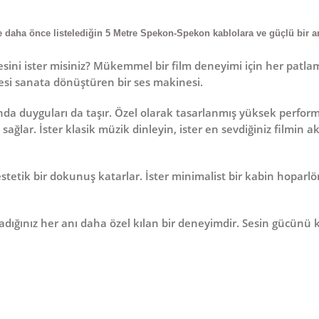
e daha önce listelediğin
5 Metre Spekon-Spekon
kablolara ve güçlü bir a
sini ister misiniz? Mükemmel bir film deneyimi için her patlama
sesi sanata dönüştüren bir ses makinesi.
nda duyguları da taşır. Özel olarak tasarlanmış
yüksek perform
ağlar. İster klasik müzik dinleyin, ister en sevdiğiniz filmin a
etik bir dokunuş katarlar. İster minimalist bir kabin hoparlör 
aşadığınız her anı daha özel kılan bir deneyimdir. Sesin gücünü