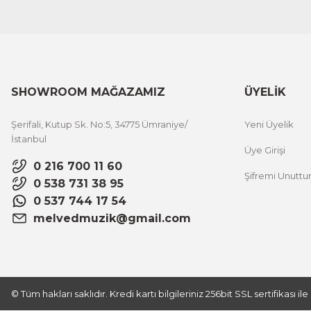
SHOWROOM MAĞAZAMIZ
ÜYELİK
Şerifali, Kutup Sk. No:5, 34775 Ümraniye/
Yeni Üyelik
İstanbul
Üye Girişi
0 216 700 11 60
Şifremi Unutt
0 538 731 38 95
0 537 744 17 54
melvedmuzik@gmail.com
© Tüm hakları saklıdır. Kredi kartı bilgileriniz 256bit SSL sertifikası i