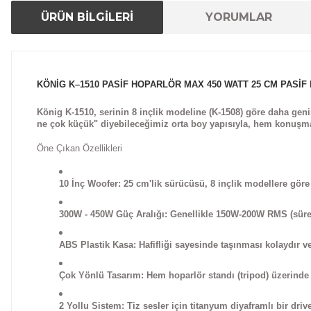
ÜRÜN BİLGİLERİ
YORUMLAR
KÖNİG K–1510 PASİF HOPARLÖR MAX 450 WATT 25 CM PASİ
König K-1510
, serinin 8 inçlik modeline (K-1508) göre daha gen
ne çok küçük" diyebileceğimiz orta boy yapısıyla, hem konuşma 
Öne Çıkan Özellikleri
10 İnç Woofer:
25 cm'lik sürücüsü, 8 inçlik modellere göre 
300W - 450W Güç Aralığı:
Genellikle 150W-200W RMS (sürekli
ABS Plastik Kasa:
Hafifliği sayesinde taşınması kolaydır v
Çok Yönlü Tasarım:
Hem hoparlör standı (tripod) üzerinde k
2 Yollu Sistem:
Tiz sesler için titanyum diyaframlı bir dri