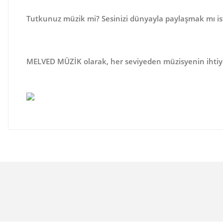
Tutkunuz müzik mi? Sesinizi dünyayla paylaşmak mı is
MELVED MÜZİK
olarak, her seviyeden müzisyenin ihtiy
Bu ürünün fiyat bilgisi, resim, ürün açıklamalarında ve 
Görüş ve önerileriniz için teşekkür ederiz.
Ürün resmi kalitesiz, bozuk veya görüntülenemiyor.
Ürün açıklamasında eksik bilgiler bulunuyor.