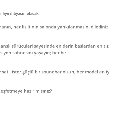
mfiye ihtiyacın olacak.
nın, her fısıltının salonda yankılanmasını dilediniz
anslı sürücüleri
sayesinde en derin baslardan en tiz
ksiyon sahnesini yaşayın; her bir
seti, ister güçlü bir soundbar olsun, her model en iyi
 keşfetmeye hazır mısınız?