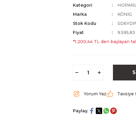
Kategori
HOPAR
Marka
KÖNİG
Stok Kodu
SD6YD
Fiyat
9.595,8
*1.200,44 TL den başlayan tak
S
Yorum Yaz
Tavsiye 
Paylaş: