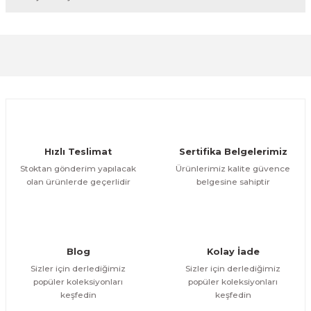
diğer konularda yetersiz gördüğünüz noktaları öneri
formunu kullanarak tarafımıza iletebilirsiniz.
Görüş ve önerileriniz için teşekkür ederiz.
Sitemize ilk yorumu siz yapın!
Ürün resmi kalitesiz, bozuk veya görüntülenemiyor.
Ürün açıklamasında eksik bilgiler bulunuyor.
Deneyimini Paylaş
Ürün bilgilerinde hatalar bulunuyor.
Ürün fiyatı diğer sitelerden daha pahalı.
Hızlı Teslimat
Sertifika Belgelerimiz
Bu ürüne benzer farklı alternatifler olmalı.
Stoktan gönderim yapılacak
Ürünlerimiz kalite güvence
olan ürünlerde geçerlidir
belgesine sahiptir
Gönder
Blog
Kolay İade
Sizler için derlediğimiz
Sizler için derlediğimiz
popüler koleksiyonları
popüler koleksiyonları
keşfedin
keşfedin