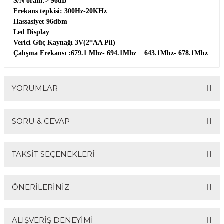
S/N oranı:> 96dB
Frekans tepkisi: 300Hz-20KHz
Hassasiyet 96dbm
Led Display
Verici Güç Kaynağı 3V(2*AA Pil)
Çalışma Frekansı :679.1 Mhz- 694.1Mhz 643.1Mhz- 678.1Mhz
YORUMLAR
SORU & CEVAP
Bu ürüne ilk yorumu siz yapın!
TAKSİT SEÇENEKLERİ
Yorum Yaz
Ürün hakkında henüz soru sorulmamış.
ÖNERİLERİNİZ
Soru Sor
ALIŞVERİŞ DENEYİMİ
Bu ürünün fiyat bilgisi, resim, ürün açıklamalarında ve