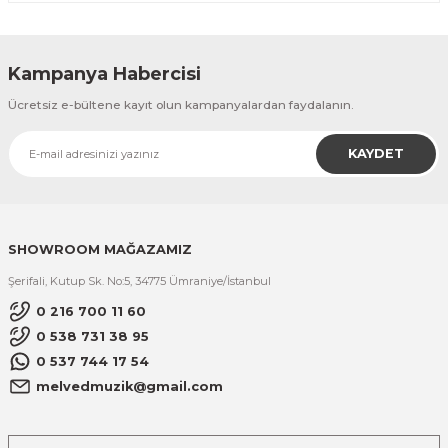
Kampanya Habercisi
Ücretsiz e-bültene kayıt olun kampanyalardan faydalanın.
KAYDET
SHOWROOM MAĞAZAMIZ
Şerifali, Kutup Sk. No:5, 34775 Ümraniye/İstanbul
0 216 700 11 60
0 538 731 38 95
0 537 744 17 54
melvedmuzik@gmail.com