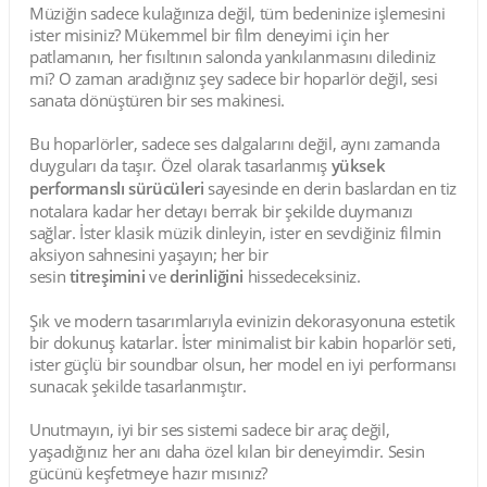
Müziğin sadece kulağınıza değil, tüm bedeninize işlemesini
ister misiniz? Mükemmel bir film deneyimi için her
patlamanın, her fısıltının salonda yankılanmasını dilediniz
mi? O zaman aradığınız şey sadece bir hoparlör değil, sesi
sanata dönüştüren bir ses makinesi.
Bu hoparlörler, sadece ses dalgalarını değil, aynı zamanda
duyguları da taşır. Özel olarak tasarlanmış
yüksek
performanslı sürücüleri
sayesinde en derin baslardan en tiz
notalara kadar her detayı berrak bir şekilde duymanızı
sağlar. İster klasik müzik dinleyin, ister en sevdiğiniz filmin
aksiyon sahnesini yaşayın; her bir
sesin
titreşimini
ve
derinliğini
hissedeceksiniz.
Şık ve modern tasarımlarıyla evinizin dekorasyonuna estetik
bir dokunuş katarlar. İster minimalist bir kabin hoparlör seti,
ister güçlü bir soundbar olsun, her model en iyi performansı
sunacak şekilde tasarlanmıştır.
Unutmayın, iyi bir ses sistemi sadece bir araç değil,
yaşadığınız her anı daha özel kılan bir deneyimdir. Sesin
gücünü keşfetmeye hazır mısınız?