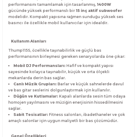
performansını tamamlamak için tasarlanmış,
1400W
gücünde yüksek performanslı bir
15 inç aktif subwoofer
modelidir. Kompakt yapısına rağmen sunduğu yüksek ses
basıncı ile özellikle mobil kullanıcılar için idealdir.
Kullanım Alanları
Thump115S, özellikle taşınabilirlik ve güçlü bas
performansının birleşmesi gereken senaryolarda öne çıkar:
Mobil DJ Performansları:
Hafif ve kompakt yapısı
sayesinde kolayca taşınabilir, küçük ve orta ölçekli
mekanlarda derin bas sağlar.
Canlı Müzik Grupları:
Barlar ve küçük sahnelerde davul
ve bas gitar seslerini dolgunlaştırmak için kullanılır.
Düğün ve Kutlamalar:
Kapalı alanlarda sesin tüm odaya
homojen yayılmasını ve müziğin enerjisinin hissedilmesini
sağlar.
Sabit Tesisatlar:
Fitness salonları, ibadethaneler ve çok
amaçlı salonlar için uygun maliyetli bir bas çözümüdür.
Genel Özellikleri