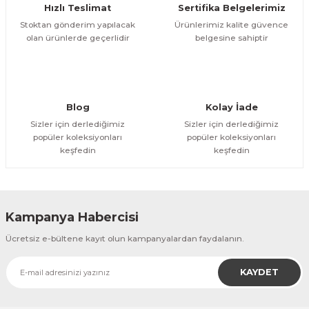
Hızlı Teslimat
Sertifika Belgelerimiz
Bu ürüne benzer farklı alternatifler olmalı.
Stoktan gönderim yapılacak
Ürünlerimiz kalite güvence
olan ürünlerde geçerlidir
belgesine sahiptir
Gönder
Blog
Kolay İade
Sizler için derlediğimiz
Sizler için derlediğimiz
popüler koleksiyonları
popüler koleksiyonları
keşfedin
keşfedin
Kampanya Habercisi
Ücretsiz e-bültene kayıt olun kampanyalardan faydalanın.
KAYDET