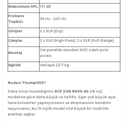
Maksimum SPL
131 dB
Frekans
36 Hz - 200 Hz
Tepkisi
Girişler
2 x XLR (Dişi)
Çıkışlar
2 x XLR (High-Pass), 2 x XLR (Full-Range)
Üst panelde standart M20 vidalı pole
Montaj
yuvası
Ağırlık
Yaklaşık 23.7 kg
Neden Thump115S?
Daha önce incelediğimiz
RCF SUB 8003-AS
(18 inç)
modeline göre daha küçük ve hafiftir. Eğer çok büyük açık
hava konserleri yapmıyorsanız ve ekipmanınızı kendiniz
taşıyorsanız, bu 15 inçlik model size büyük bir mobilite
avantajı sağlar.