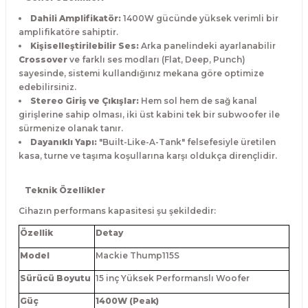
Dahili Amplifikatör:
1400W gücünde yüksek verimli bir
amplifikatöre sahiptir.
Kişiselleştirilebilir Ses:
Arka panelindeki ayarlanabilir
Crossover
ve farklı ses modları (Flat, Deep, Punch)
sayesinde, sistemi kullandığınız mekana göre optimize
edebilirsiniz.
Stereo Giriş ve Çıkışlar:
Hem sol hem de sağ kanal
girişlerine sahip olması, iki üst kabini tek bir subwoofer ile
sürmenize olanak tanır.
Dayanıklı Yapı:
"Built-Like-A-Tank" felsefesiyle üretilen
kasa, turne ve taşıma koşullarına karşı oldukça dirençlidir.
Teknik Özellikler
Cihazın performans kapasitesi şu şekildedir:
Özellik
Detay
Model
Mackie Thump115S
Sürücü Boyutu
15 inç Yüksek Performanslı Woofer
Güç
1400W (Peak)