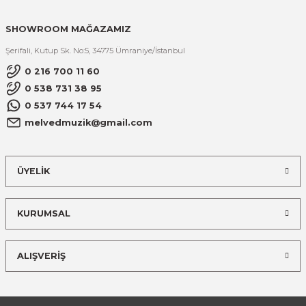
SHOWROOM MAĞAZAMIZ
Şerifali, Kutup Sk. No:5, 34775 Ümraniye/İstanbul
0 216 700 11 60
0 538 731 38 95
0 537 744 17 54
melvedmuzik@gmail.com
ÜYELİK
KURUMSAL
ALIŞVERİŞ