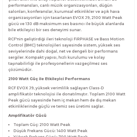
performansları, canlı müzik organizasyonları, düğün
salonları, konferanslar, kurumsal etkinlikler ve açık hava
organizasyonları için tasarlanan EVOX J9, 2100 Watt Peak
gücü ve 130 dB maksimum ses basıncı ile büyük alanlarda
bile etkileyici bir ses deneyimi sunar.
RCF'nin geliştirdiği ileri teknoloji FiRPHASE ve Bass Motion
Control (BMC) teknolojileri sayesinde sistem, yüksek ses
seviyelerinde dahi doğal, net ve dengeli bir performans
sergiler. Kompakt yapısı, hızlı kurulumu ve kolay
taşınabilirliği ile profesyonellerin vazgeçilmez ses
çözümüdür.
2100 Watt Güç ile Etkileyici Performans
RCF EVOX J9, yüksek verimlilik sağlayan Class-D
amplifikatör teknolojisi ile donatılmıştır. Toplam 2100 Watt
Peak gücü sayesinde hem iç mekan hem de dış mekan
etkinliklerinde güçlü ve temiz ses üretimi sağlar.
Amplifikatör Gücü
Toplam Güç: 2100 Watt Peak
Düşük Frekans Gücü: 1400 Watt Peak
Yüksek Frekans Gücü: 700 Watt Peak