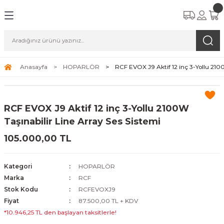
Anasayfa
HOPARLÖR
RCF EVOX J9 Aktif 12 inç 3-Yollu 210
RCF EVOX J9 Aktif 12 inç 3-Yollu 2100W
Taşınabilir Line Array Ses Sistemi
105.000,00 TL
Kategori
HOPARLÖR
Marka
RCF
Stok Kodu
RCFEVOXJ9
Fiyat
87.500,00 TL + KDV
*10.946,25 TL den başlayan taksitlerle!