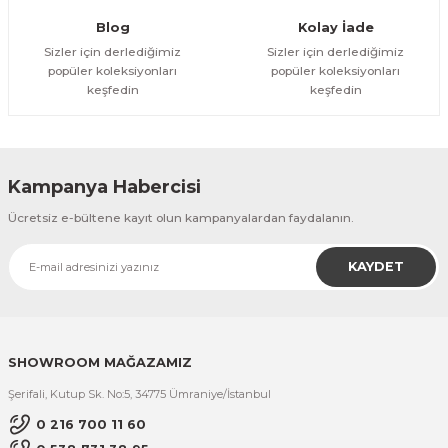
Gönder
Blog
Kolay İade
Sizler için derlediğimiz
Sizler için derlediğimiz
popüler koleksiyonları
popüler koleksiyonları
keşfedin
keşfedin
Kampanya Habercisi
Ücretsiz e-bültene kayıt olun kampanyalardan faydalanın.
KAYDET
SHOWROOM MAĞAZAMIZ
Şerifali, Kutup Sk. No:5, 34775 Ümraniye/İstanbul
0 216 700 11 60