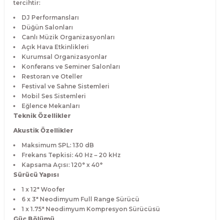
tercihtir:
DJ Performansları
Düğün Salonları
Canlı Müzik Organizasyonları
Açık Hava Etkinlikleri
Kurumsal Organizasyonlar
Konferans ve Seminer Salonları
Restoran ve Oteller
Festival ve Sahne Sistemleri
Mobil Ses Sistemleri
Eğlence Mekanları
Teknik Özellikler
Akustik Özellikler
Maksimum SPL: 130 dB
Frekans Tepkisi: 40 Hz – 20 kHz
Kapsama Açısı: 120° x 40°
Sürücü Yapısı
1 x 12" Woofer
6 x 3" Neodimyum Full Range Sürücü
1 x 1.75" Neodimyum Kompresyon Sürücüsü
Güç Bölümü