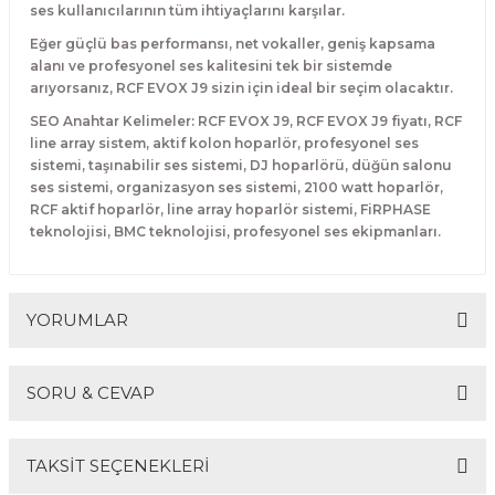
ses kullanıcılarının tüm ihtiyaçlarını karşılar.
Eğer güçlü bas performansı, net vokaller, geniş kapsama
alanı ve profesyonel ses kalitesini tek bir sistemde
arıyorsanız, RCF EVOX J9 sizin için ideal bir seçim olacaktır.
SEO Anahtar Kelimeler: RCF EVOX J9, RCF EVOX J9 fiyatı, RCF
line array sistem, aktif kolon hoparlör, profesyonel ses
sistemi, taşınabilir ses sistemi, DJ hoparlörü, düğün salonu
ses sistemi, organizasyon ses sistemi, 2100 watt hoparlör,
RCF aktif hoparlör, line array hoparlör sistemi, FiRPHASE
teknolojisi, BMC teknolojisi, profesyonel ses ekipmanları.
YORUMLAR
SORU & CEVAP
Bu ürüne ilk yorumu siz yapın!
TAKSİT SEÇENEKLERİ