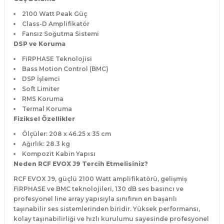
2100 Watt Peak Güç
Class-D Amplifikatör
Fansız Soğutma Sistemi
DSP ve Koruma
FiRPHASE Teknolojisi
Bass Motion Control (BMC)
DSP İşlemci
Soft Limiter
RMS Koruma
Termal Koruma
Fiziksel Özellikler
Ölçüler: 208 x 46.25 x 35 cm
Ağırlık: 28.3 kg
Kompozit Kabin Yapısı
Neden RCF EVOX J9 Tercih Etmelisiniz?
RCF EVOX J9, güçlü 2100 Watt amplifikatörü, gelişmiş
FiRPHASE ve BMC teknolojileri, 130 dB ses basıncı ve
profesyonel line array yapısıyla sınıfının en başarılı
taşınabilir ses sistemlerinden biridir. Yüksek performansı,
kolay taşınabilirliği ve hızlı kurulumu sayesinde profesyonel