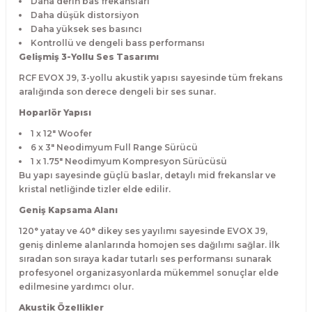
Daha derin bas frekansları
Daha düşük distorsiyon
Daha yüksek ses basıncı
Kontrollü ve dengeli bass performansı
Gelişmiş 3-Yollu Ses Tasarımı
RCF EVOX J9, 3-yollu akustik yapısı sayesinde tüm frekans
aralığında son derece dengeli bir ses sunar.
Hoparlör Yapısı
1 x 12" Woofer
6 x 3" Neodimyum Full Range Sürücü
1 x 1.75" Neodimyum Kompresyon Sürücüsü
Bu yapı sayesinde güçlü baslar, detaylı mid frekanslar ve
kristal netliğinde tizler elde edilir.
Geniş Kapsama Alanı
120° yatay ve 40° dikey ses yayılımı sayesinde EVOX J9,
geniş dinleme alanlarında homojen ses dağılımı sağlar. İlk
sıradan son sıraya kadar tutarlı ses performansı sunarak
profesyonel organizasyonlarda mükemmel sonuçlar elde
edilmesine yardımcı olur.
Akustik Özellikler