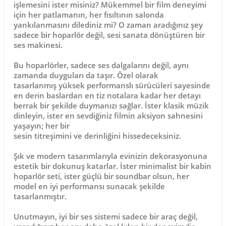
işlemesini ister misiniz? Mükemmel bir film deneyimi
için her patlamanın, her fısıltının salonda
yankılanmasını dilediniz mi? O zaman aradığınız şey
sadece bir hoparlör değil, sesi sanata dönüştüren bir
ses makinesi.
Bu hoparlörler, sadece ses dalgalarını değil, aynı
zamanda duyguları da taşır. Özel olarak
tasarlanmış
yüksek performanslı sürücüleri
sayesinde
en derin baslardan en tiz notalara kadar her detayı
berrak bir şekilde duymanızı sağlar. İster klasik müzik
dinleyin, ister en sevdiğiniz filmin aksiyon sahnesini
yaşayın; her bir
sesin
titreşimini
ve
derinliğini
hissedeceksiniz.
Şık ve modern tasarımlarıyla evinizin dekorasyonuna
estetik bir dokunuş katarlar. İster minimalist bir kabin
hoparlör seti, ister güçlü bir soundbar olsun, her
model en iyi performansı sunacak şekilde
tasarlanmıştır.
Unutmayın, iyi bir ses sistemi sadece bir araç değil,