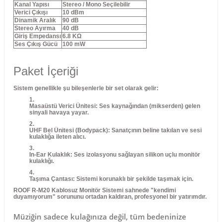
Kanal Yapısı
Stereo / Mono Seçilebilir
Verici Çıkışı
10 dBm
Dinamik Aralık
90 dB
Stereo Ayırma
40 dB
Giriş Empedansı
6.8 KΩ
Ses Çıkış Gücü
100 mW
Paket İçeriği
Sistem genellikle şu bileşenlerle bir set olarak gelir:
Masaüstü Verici Ünitesi:
Ses kaynağından (mikserden) gelen
sinyali havaya yayar.
UHF Bel Ünitesi (Bodypack):
Sanatçının beline takılan ve sesi
kulaklığa ileten alıcı.
In-Ear Kulaklık:
Ses izolasyonu sağlayan silikon uçlu monitör
kulaklığı.
Taşıma Çantası:
Sistemi korunaklı bir şekilde taşımak için.
ROOF R-M20 Kablosuz Monitör Sistemi sahnede "kendimi
duyamıyorum" sorununu ortadan kaldıran, profesyonel bir yatırımdır.
Müziğin sadece kulağınıza değil, tüm bedeninize