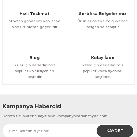
Ürün fiyatı diğer sitelerden daha pahalı.
Hızlı Teslimat
Sertifika Belgelerimiz
Bu ürüne benzer farklı alternatifler olmalı.
Stoktan gönderim yapılacak
Ürünlerimiz kalite güvence
olan ürünlerde geçerlidir
belgesine sahiptir
Gönder
Blog
Kolay İade
Sizler için derlediğimiz
Sizler için derlediğimiz
popüler koleksiyonları
popüler koleksiyonları
keşfedin
keşfedin
Kampanya Habercisi
Ücretsiz e-bültene kayıt olun kampanyalardan faydalanın.
KAYDET