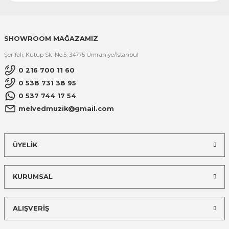
SHOWROOM MAĞAZAMIZ
Şerifali, Kutup Sk. No:5, 34775 Ümraniye/İstanbul
0 216 700 11 60
0 538 731 38 95
0 537 744 17 54
melvedmuzik@gmail.com
ÜYELİK
KURUMSAL
ALIŞVERİŞ