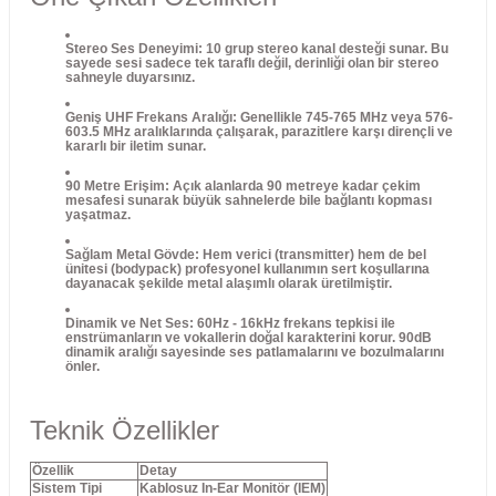
Stereo Ses Deneyimi:
10 grup stereo kanal desteği sunar. Bu
sayede sesi sadece tek taraflı değil, derinliği olan bir stereo
sahneyle duyarsınız.
Geniş UHF Frekans Aralığı:
Genellikle 745-765 MHz veya 576-
603.5 MHz aralıklarında çalışarak, parazitlere karşı dirençli ve
kararlı bir iletim sunar.
90 Metre Erişim:
Açık alanlarda 90 metreye kadar çekim
mesafesi sunarak büyük sahnelerde bile bağlantı kopması
yaşatmaz.
Sağlam Metal Gövde:
Hem verici (transmitter) hem de bel
ünitesi (bodypack) profesyonel kullanımın sert koşullarına
dayanacak şekilde metal alaşımlı olarak üretilmiştir.
Dinamik ve Net Ses:
60Hz - 16kHz frekans tepkisi ile
enstrümanların ve vokallerin doğal karakterini korur. 90dB
dinamik aralığı sayesinde ses patlamalarını ve bozulmalarını
önler.
Teknik Özellikler
Özellik
Detay
Sistem Tipi
Kablosuz In-Ear Monitör (IEM)