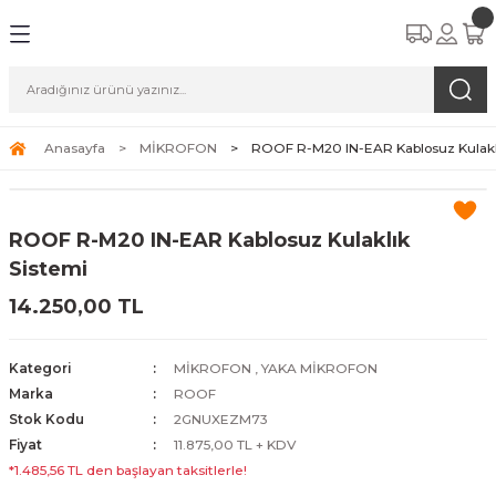
Anasayfa
MİKROFON
ROOF R-M20 IN-EAR Kablosuz Kulakl
ROOF R-M20 IN-EAR Kablosuz Kulaklık
Sistemi
14.250,00 TL
Kategori
MİKROFON
,
YAKA MİKROFON
Marka
ROOF
Stok Kodu
2GNUXEZM73
Fiyat
11.875,00 TL + KDV
*1.485,56 TL den başlayan taksitlerle!