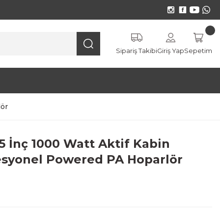
Sipariş Takibi
Giriş Yap
Sepetim
lör
 İnç 1000 Watt Aktif Kabin
esyonel Powered PA Hoparlör