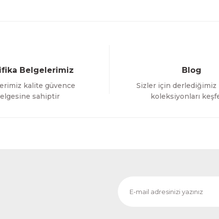
ifika Belgelerimiz
Blog
erimiz kalite güvence
Sizler için derlediğimiz
Gönder
elgesine sahiptir
koleksiyonları keşf