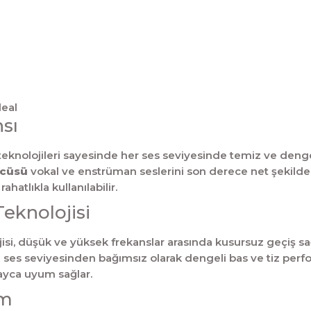
deal
sı
eknolojileri sayesinde her ses seviyesinde temiz ve deng
ücüsü
vokal ve enstrüman seslerini son derece net şekilde
atlıkla kullanılabilir.
knolojisi
isi, düşük ve yüksek frekanslar arasında kusursuz geçiş 
e ses seviyesinden bağımsız olarak dengeli bas ve tiz perf
layca uyum sağlar.
ım