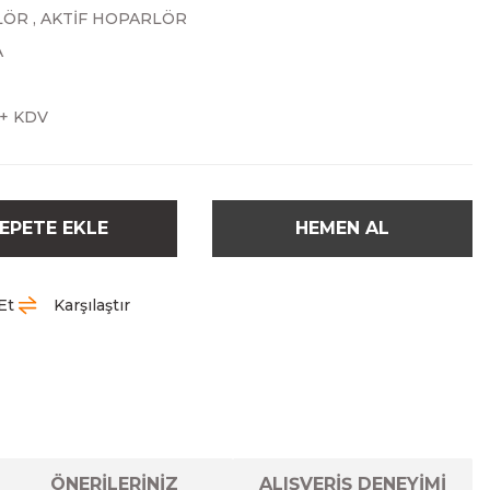
LÖR
,
AKTİF HOPARLÖR
A
 + KDV
EPETE EKLE
HEMEN AL
Et
Karşılaştır
ÖNERİLERİNİZ
ALIŞVERİŞ DENEYİMİ