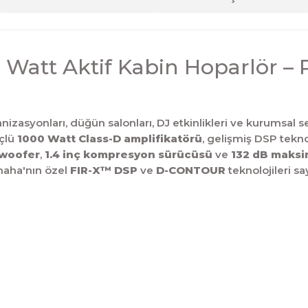
 Watt Aktif Kabin Hoparlör –
zasyonları, düğün salonları, DJ etkinlikleri ve kurumsal se
üçlü
1000 Watt Class-D amplifikatörü
, gelişmiş DSP tekno
 woofer
,
1.4 inç kompresyon sürücüsü
ve
132 dB maksi
maha'nın özel
FIR-X™ DSP
ve
D-CONTOUR
teknolojileri 