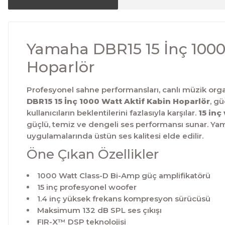
Yamaha DBR15 15 İnç 1000
Hoparlör
Profesyonel sahne performansları, canlı müzik organi
DBR15 15 İnç 1000 Watt Aktif Kabin Hoparlör
, g
kullanıcıların beklentilerini fazlasıyla karşılar.
15 inç
güçlü, temiz ve dengeli ses performansı sunar. Ya
uygulamalarında üstün ses kalitesi elde edilir.
Öne Çıkan Özellikler
1000 Watt Class-D Bi-Amp güç amplifikatörü
15 inç profesyonel woofer
1.4 inç yüksek frekans kompresyon sürücüsü
Maksimum 132 dB SPL ses çıkışı
FIR-X™ DSP teknolojisi