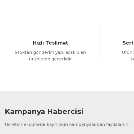
Ürün fiyatı diğer sitelerden daha pahalı.
Bu ürüne benzer farklı alternatifler olmalı.
Hızlı Teslimat
Sert
Stoktan gönderim yapılacak olan
Ürünl
ürünlerde geçerlidir
b
Kampanya Habercisi
Ücretsiz e-bültene kayıt olun kampanyalardan faydalanın.