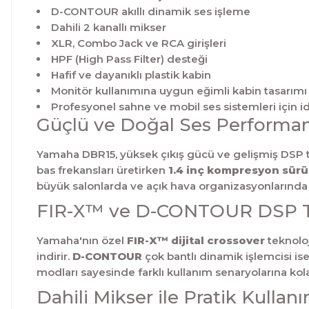
D-CONTOUR akıllı dinamik ses işleme
Dahili 2 kanallı mikser
XLR, Combo Jack ve RCA girişleri
HPF (High Pass Filter) desteği
Hafif ve dayanıklı plastik kabin
Monitör kullanımına uygun eğimli kabin tasarımı
Profesyonel sahne ve mobil ses sistemleri için i
Güçlü ve Doğal Ses Performan
Yamaha DBR15, yüksek çıkış gücü ve gelişmiş DSP t
bas frekansları üretirken
1.4 inç kompresyon sür
büyük salonlarda ve açık hava organizasyonlarında rah
FIR-X™ ve D-CONTOUR DSP Te
Yamaha'nın özel
FIR-X™ dijital crossover
teknoloj
indirir.
D-CONTOUR
çok bantlı dinamik işlemcisi is
modları sayesinde farklı kullanım senaryolarına ko
Dahili Mikser ile Pratik Kullan