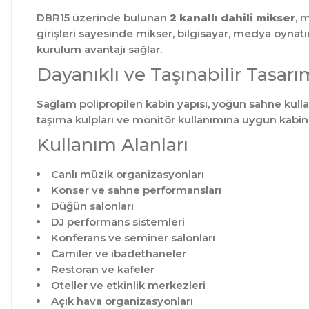
DBR15 üzerinde bulunan
2 kanallı dahili mikser
, 
girişleri sayesinde mikser, bilgisayar, medya oynatıc
kurulum avantajı sağlar.
Dayanıklı ve Taşınabilir Tasarı
Sağlam polipropilen kabin yapısı, yoğun sahne kulla
taşıma kulpları ve monitör kullanımına uygun kabi
Kullanım Alanları
Canlı müzik organizasyonları
Konser ve sahne performansları
Düğün salonları
DJ performans sistemleri
Konferans ve seminer salonları
Camiler ve ibadethaneler
Restoran ve kafeler
Oteller ve etkinlik merkezleri
Açık hava organizasyonları