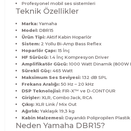
Profesyonel mobil ses sistemleri
Teknik Özellikler
Marka:
Yamaha
Model:
DBR15
Ürün Tipi:
Aktif Kabin Hoparlör
Sistem:
2 Yollu Bi-Amp Bass Reflex
Hoparlör Çapı:
15 İnç
HF Sürücü:
1.4 İnç Kompresyon Driver
Amplifikatör Gücü:
1000 Watt Dinamik (800W 
Sürekli Güç:
465 Watt
Maksimum Ses Seviyesi:
132 dB SPL
Frekans Aralığı:
50 Hz – 20 kHz
DSP Teknolojisi:
FIR-X™ ve D-CONTOUR
Girişler:
XLR, Combo Jack, RCA
Çıkış:
XLR Link / Mix Out
Ağırlık:
Yaklaşık 19,3 kg
Kabin Malzemesi:
Dayanıklı Polipropilen Plastik
Neden Yamaha DBR15?