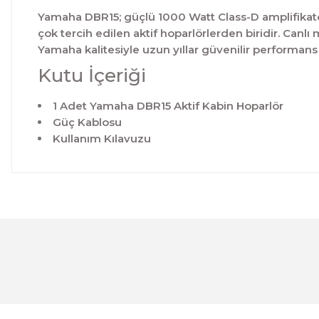
Yamaha DBR15; güçlü 1000 Watt Class-D amplifikatörü
çok tercih edilen aktif hoparlörlerden biridir. Can
Yamaha kalitesiyle uzun yıllar güvenilir performans 
Kutu İçeriği
1 Adet Yamaha DBR15 Aktif Kabin Hoparlör
Güç Kablosu
Kullanım Kılavuzu
Bu ürünün fiyat bilgisi, resim, ürün açıklamalarında ve 
Görüş ve önerileriniz için teşekkür ederiz.
Ürün resmi kalitesiz, bozuk veya görüntülenemiyor.
Ürün açıklamasında eksik bilgiler bulunuyor.
Ürün bilgilerinde hatalar bulunuyor.