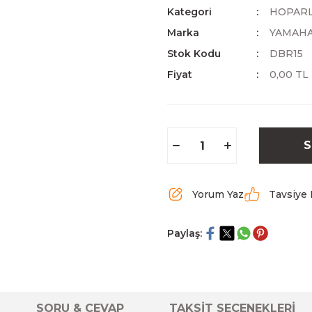
Kategori
HOPAR
Marka
YAMAH
Stok Kodu
DBR15
Fiyat
0,00 TL
S
Yorum Yaz
Tavsiye 
Paylaş:
SORU & CEVAP
TAKSİT SEÇENEKLERİ