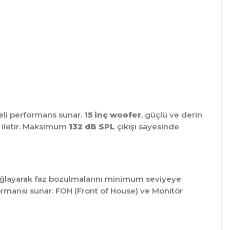
eli performans sunar.
15 inç woofer
, güçlü ve derin
 iletir. Maksimum
132 dB SPL
çıkışı sayesinde
sağlayarak faz bozulmalarını minimum seviyeye
ormansı sunar. FOH (Front of House) ve Monitör