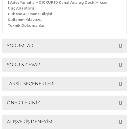
1 Adet Yamaha MG10XUF 10 Kanal Analog Deck Mikser
Güç Adaptörü
Cubase AI Lisans Bilgisi
Kullanım Kılavuzu
Teknik Dokümanlar
YORUMLAR
SORU & CEVAP
Bu ürüne ilk yorumu siz yapın!
TAKSİT SEÇENEKLERİ
Yorum Yaz
Ürün hakkında henüz soru sorulmamış.
ÖNERİLERİNİZ
Soru Sor
ALIŞVERİŞ DENEYİMİ
Bu ürünün fiyat bilgisi, resim, ürün açıklamalarında ve
diğer konularda yetersiz gördüğünüz noktaları öneri