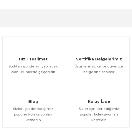
formunu kullanarak tarafımıza iletebilirsiniz.
Görüş ve önerileriniz için teşekkür ederiz.
Sitemize ilk yorumu siz yapın!
Ürün resmi kalitesiz, bozuk veya görüntülenemiyor.
Ürün açıklamasında eksik bilgiler bulunuyor.
Deneyimini Paylaş
Ürün bilgilerinde hatalar bulunuyor.
Ürün fiyatı diğer sitelerden daha pahalı.
Hızlı Teslimat
Sertifika Belgelerimiz
Bu ürüne benzer farklı alternatifler olmalı.
Stoktan gönderim yapılacak
Ürünlerimiz kalite güvence
olan ürünlerde geçerlidir
belgesine sahiptir
Gönder
Blog
Kolay İade
Sizler için derlediğimiz
Sizler için derlediğimiz
popüler koleksiyonları
popüler koleksiyonları
keşfedin
keşfedin