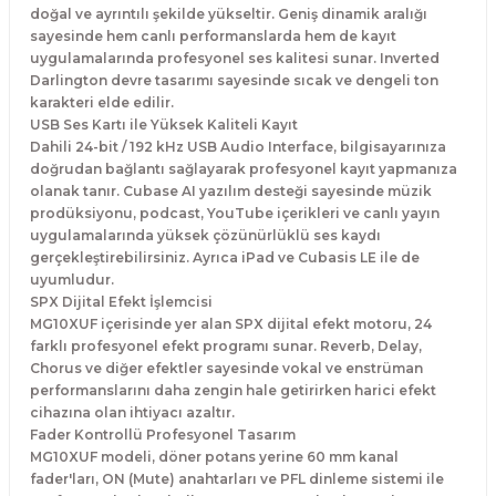
doğal ve ayrıntılı şekilde yükseltir. Geniş dinamik aralığı
sayesinde hem canlı performanslarda hem de kayıt
uygulamalarında profesyonel ses kalitesi sunar. Inverted
Darlington devre tasarımı sayesinde sıcak ve dengeli ton
karakteri elde edilir.
USB Ses Kartı ile Yüksek Kaliteli Kayıt
Dahili 24-bit / 192 kHz USB Audio Interface, bilgisayarınıza
doğrudan bağlantı sağlayarak profesyonel kayıt yapmanıza
olanak tanır. Cubase AI yazılım desteği sayesinde müzik
prodüksiyonu, podcast, YouTube içerikleri ve canlı yayın
uygulamalarında yüksek çözünürlüklü ses kaydı
gerçekleştirebilirsiniz. Ayrıca iPad ve Cubasis LE ile de
uyumludur.
SPX Dijital Efekt İşlemcisi
MG10XUF içerisinde yer alan SPX dijital efekt motoru, 24
farklı profesyonel efekt programı sunar. Reverb, Delay,
Chorus ve diğer efektler sayesinde vokal ve enstrüman
performanslarını daha zengin hale getirirken harici efekt
cihazına olan ihtiyacı azaltır.
Fader Kontrollü Profesyonel Tasarım
MG10XUF modeli, döner potans yerine 60 mm kanal
fader'ları, ON (Mute) anahtarları ve PFL dinleme sistemi ile