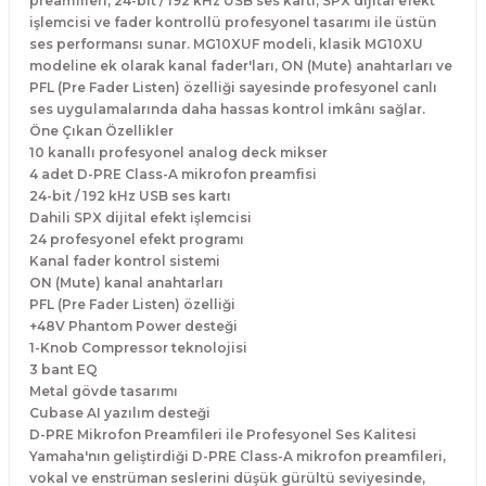
preamfileri, 24-bit / 192 kHz USB ses kartı, SPX dijital efekt
işlemcisi ve fader kontrollü profesyonel tasarımı ile üstün
ses performansı sunar. MG10XUF modeli, klasik MG10XU
modeline ek olarak kanal fader'ları, ON (Mute) anahtarları ve
PFL (Pre Fader Listen) özelliği sayesinde profesyonel canlı
ses uygulamalarında daha hassas kontrol imkânı sağlar.
Öne Çıkan Özellikler
10 kanallı profesyonel analog deck mikser
4 adet D-PRE Class-A mikrofon preamfisi
24-bit / 192 kHz USB ses kartı
Dahili SPX dijital efekt işlemcisi
24 profesyonel efekt programı
Kanal fader kontrol sistemi
ON (Mute) kanal anahtarları
PFL (Pre Fader Listen) özelliği
+48V Phantom Power desteği
1-Knob Compressor teknolojisi
3 bant EQ
Metal gövde tasarımı
Cubase AI yazılım desteği
D-PRE Mikrofon Preamfileri ile Profesyonel Ses Kalitesi
Yamaha'nın geliştirdiği D-PRE Class-A mikrofon preamfileri,
vokal ve enstrüman seslerini düşük gürültü seviyesinde,