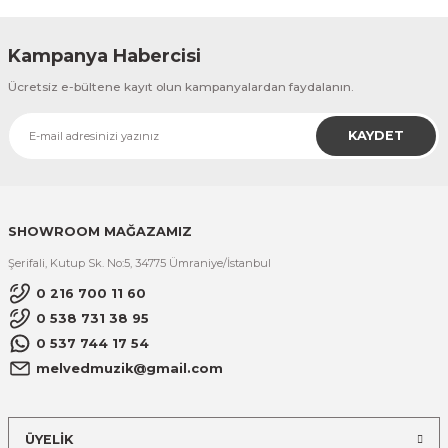
Kampanya Habercisi
Ücretsiz e-bültene kayıt olun kampanyalardan faydalanın.
KAYDET
SHOWROOM MAĞAZAMIZ
Şerifali, Kutup Sk. No:5, 34775 Ümraniye/İstanbul
0 216 700 11 60
0 538 731 38 95
0 537 744 17 54
melvedmuzik@gmail.com
ÜYELİK