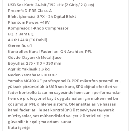
USB Ses Kartı: 24-bit / 192 kHz (2 Giriş / 2 Çıkış)
Preamfi: D-PRE Class-A
Efekt İşlemcisi: SPX – 24 Dijital Efekt
Phantom Power: +48V
Kompresör: 1-Knob Compressor
EQ: 3 Bant EQ
AUX: 1 AUX (FX Dahil)
Stereo Bus: 1
Kontroller: Kanal Fader'ları, ON Anahtarı, PFL
Gövde: Dayanıklı Metal Şase
Boyutlar: 275 × 110 × 390 mm
Ağırlık: Yaklaşık 3,3 kg
Neden Yamaha MG10XUF?
Yamaha MG10XUF; profesyonel D-PRE mikrofon preamfileri,
yüksek çözünürlüklü USB ses kartı, SPX dijital efektleri ve
fader kontrollü tasarımı sayesinde hem canlı performanslar
hem de profesyonel kayıt uygulamaları için mükemmel bir
çözümdür. PFL dinleme sistemi, ON anahtarları ve hassas
kanal fader'ları ile ses kontrolünü üst seviyeye taşıyarak
müzisyenler, ses mühendisleri ve içerik üreticileri için
güvenilir bir çalışma ortamı sunar.
Kutu İçeriği