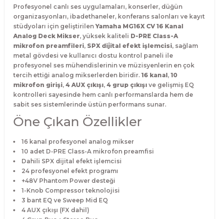
Profesyonel canlı ses uygulamaları, konserler, düğün
organizasyonları, ibadethaneler, konferans salonları ve kayıt
stüdyoları için geliştirilen
Yamaha MG16X CV 16 Kanal
Analog Deck Mikser
, yüksek kaliteli
D-PRE Class-A
mikrofon preamfileri
,
SPX dijital efekt işlemcisi
, sağlam
metal gövdesi ve kullanıcı dostu kontrol paneli ile
profesyonel ses mühendislerinin ve müzisyenlerin en çok
tercih ettiği analog mikserlerden biridir.
16 kanal
,
10
mikrofon girişi
,
4 AUX çıkışı
,
4 grup çıkışı
ve gelişmiş EQ
kontrolleri sayesinde hem canlı performanslarda hem de
sabit ses sistemlerinde üstün performans sunar.
Öne Çıkan Özellikler
16 kanal profesyonel analog mikser
10 adet D-PRE Class-A mikrofon preamfisi
Dahili SPX dijital efekt işlemcisi
24 profesyonel efekt programı
+48V Phantom Power desteği
1-Knob Compressor teknolojisi
3 bant EQ ve Sweep Mid EQ
4 AUX çıkışı (FX dahil)