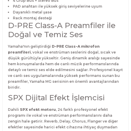
4 Grup Bus + Stereo Bus
PAD anahtarı ile yüksek giriş seviyelerine uyum
Dayanıklı metal şase
Rack montaj desteği
D-PRE Class-A Preamfiler ile
Doğal ve Temiz Ses
Yamaha'nın geliştirdiği
D-PRE Class-A mikrofon
preamfileri
, vokal ve enstrüman seslerini doğal, sıcak ve
düşük gürültüyle yükseltir. Geniş dinamik aralığı sayesinde
hem konuşmalarda hem de canlı müzik performanslarında
detaylı ve temiz ses elde edilmesini sağlar. Profesyonel kayıt
ve canlı ses uygulamalarında yüksek performans sunan bu
preamfiler, Yamaha MG serisinin en önemli avantajlarından
biridir.
SPX Dijital Efekt İşlemcisi
Dahili
SPX efekt motoru
, 24 farklı profesyonel efekt
programı ile vokal ve enstrüman performanslarını daha
zengin hale getirir. Reverb, Delay, Chorus, Flanger ve diğer
efektler sayesinde harici efekt cihazına ihtiyaç duymadan