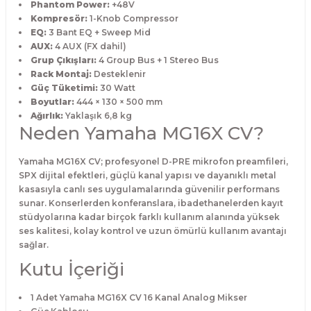
Phantom Power:
+48V
Kompresör:
1-Knob Compressor
EQ:
3 Bant EQ + Sweep Mid
AUX:
4 AUX (FX dahil)
Grup Çıkışları:
4 Group Bus + 1 Stereo Bus
Rack Montaj:
Desteklenir
Güç Tüketimi:
30 Watt
Boyutlar:
444 × 130 × 500 mm
Ağırlık:
Yaklaşık 6,8 kg
Neden Yamaha MG16X CV?
Yamaha MG16X CV; profesyonel D-PRE mikrofon preamfileri,
SPX dijital efektleri, güçlü kanal yapısı ve dayanıklı metal
kasasıyla canlı ses uygulamalarında güvenilir performans
sunar. Konserlerden konferanslara, ibadethanelerden kayıt
stüdyolarına kadar birçok farklı kullanım alanında yüksek
ses kalitesi, kolay kontrol ve uzun ömürlü kullanım avantajı
sağlar.
Kutu İçeriği
1 Adet Yamaha MG16X CV 16 Kanal Analog Mikser