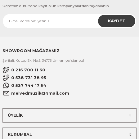
Ücretsiz e-bültene kayıt olun kampanyalardan faydalanın.
KAYDET
SHOWROOM MAĞAZAMIZ
Şerifali, Kutup Sk. No:5, 34775 Ümraniye/İstanbul
0 216 700 11 60
0 538 731 38 95
0 537 744 17 54
melvedmuzik@gmail.com
ÜYELİK
KURUMSAL