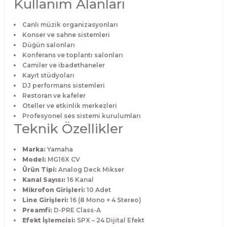
Kullanım Alanları
Canlı müzik organizasyonları
Konser ve sahne sistemleri
Düğün salonları
Konferans ve toplantı salonları
Camiler ve ibadethaneler
Kayıt stüdyoları
DJ performans sistemleri
Restoran ve kafeler
Oteller ve etkinlik merkezleri
Profesyonel ses sistemi kurulumları
Teknik Özellikler
Marka:
Yamaha
Model:
MG16X CV
Ürün Tipi:
Analog Deck Mikser
Kanal Sayısı:
16 Kanal
Mikrofon Girişleri:
10 Adet
Line Girişleri:
16 (8 Mono + 4 Stereo)
Preamfi:
D-PRE Class-A
Efekt İşlemcisi:
SPX – 24 Dijital Efekt