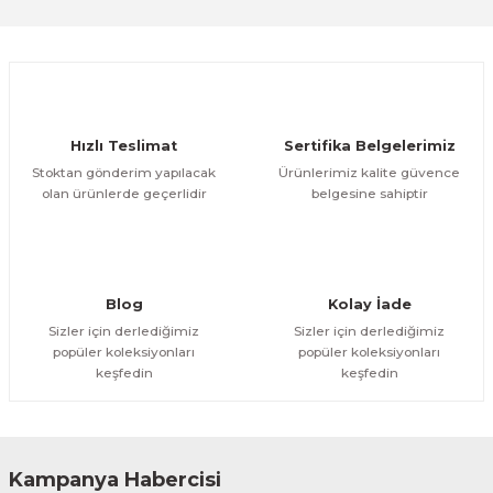
Sitemize ilk yorumu siz yapın!
Ürün resmi kalitesiz, bozuk veya görüntülenemiyor.
Ürün açıklamasında eksik bilgiler bulunuyor.
Deneyimini Paylaş
Ürün bilgilerinde hatalar bulunuyor.
Ürün fiyatı diğer sitelerden daha pahalı.
Hızlı Teslimat
Sertifika Belgelerimiz
Bu ürüne benzer farklı alternatifler olmalı.
Stoktan gönderim yapılacak
Ürünlerimiz kalite güvence
olan ürünlerde geçerlidir
belgesine sahiptir
Gönder
Blog
Kolay İade
Sizler için derlediğimiz
Sizler için derlediğimiz
popüler koleksiyonları
popüler koleksiyonları
keşfedin
keşfedin
Kampanya Habercisi