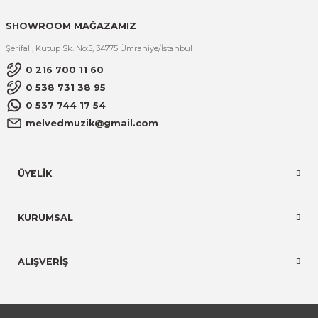
SHOWROOM MAĞAZAMIZ
Şerifali, Kutup Sk. No:5, 34775 Ümraniye/İstanbul
0 216 700 11 60
0 538 731 38 95
0 537 744 17 54
melvedmuzik@gmail.com
ÜYELİK
KURUMSAL
ALIŞVERİŞ