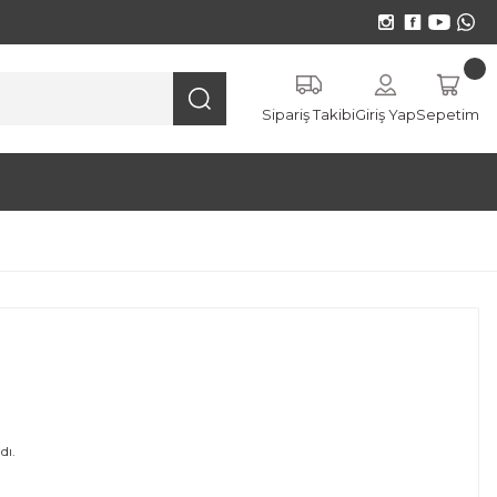
Sipariş Takibi
Giriş Yap
Sepetim
ı.