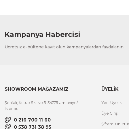
Kampanya Habercisi
Ücretsiz e-bültene kayıt olun kampanyalardan faydalanın.
SHOWROOM MAĞAZAMIZ
ÜYELİK
Şerifali, Kutup Sk. No:5, 34775 Ümraniye/
Yeni Üyelik
İstanbul
Üye Girişi
0 216 700 11 60
Şifremi Unutt
0 538 731 38 95