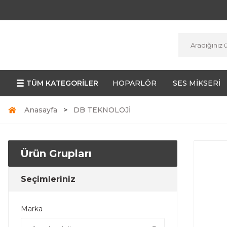
TÜM KATEGORİLER
HOPARLÖR
SES MİKSERİ
Anasayfa
DB TEKNOLOJİ
Ürün Grupları
Seçimleriniz
Marka