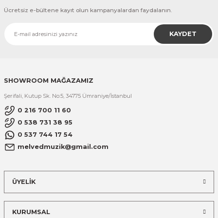
Ücretsiz e-bültene kayıt olun kampanyalardan faydalanın.
KAYDET
SHOWROOM MAĞAZAMIZ
Şerifali, Kutup Sk. No:5, 34775 Ümraniye/İstanbul
0 216 700 11 60
0 538 731 38 95
0 537 744 17 54
melvedmuzik@gmail.com
ÜYELİK
KURUMSAL