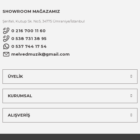
SHOWROOM MAĞAZAMIZ
Şerifali, Kutup Sk. No:5, 34775 Ümraniye/İstanbul
0 216 700 11 60
0 538 731 38 95
0 537 744 17 54
melvedmuzik@gmail.com
ÜYELİK
KURUMSAL
ALIŞVERİŞ